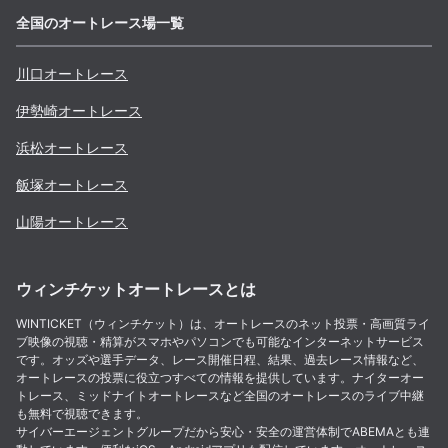
全国のオートレース場一覧
川口
オートレース
伊勢崎
オートレース
浜松
オートレース
飯塚
オートレース
山陽
オートレース
ウィンチケットオートレースとは
WINTICKET（ウィンチケット）は、オートレースのネット投票・高画質ライ
ブ映像の視聴・精算がスマホやパソコンでも可能なインターネットサービス
です。オッズや選手データ、レース開催日程、結果、過去レース情報など、
オートレースの投票に役立つすべての情報を提供しています。ナイターオー
トレース、ミッドナイトオートレースなど全国のオートレースのライブ中継
も無料で視聴できます。
サイバーエージェントグループだから安心・安全の運営体制でABEMAとも連