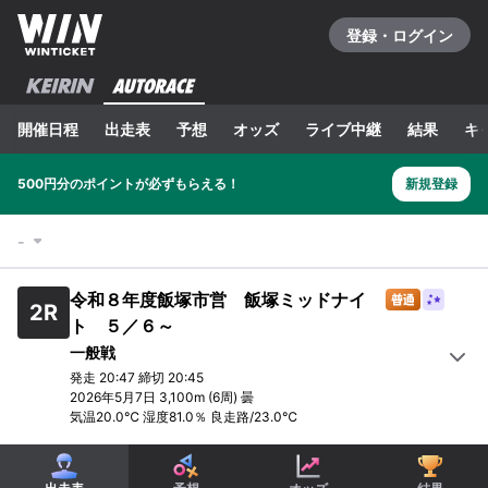
登録・ログイン
開催日程
出走表
予想
オッズ
ライブ中継
結果
キ
500円分のポイントが必ずもらえる！
新規登録
-
令和８年度飯塚市営 飯塚ミッドナイ
2
R
ト ５／６～
一般戦
発走
20:47
締切
20:45
2026年5月7日
3,100m
(6周)
曇
気温
20.0
℃ 湿度
81.0
％
良走路
/
23.0
℃
1
R
2
R
3
R
4
R
5
R
6
R
一般戦
一般戦
一般戦
一般戦
一般戦
準決勝