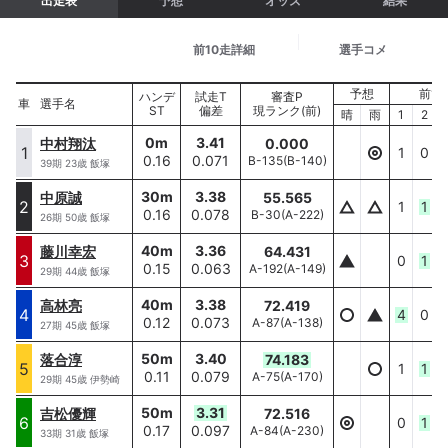
出走表
予想
オッズ
結果
基本情報
前10走詳細
選手コメ
予想
前10
選手名
ハンデ
試走T
審査P
車
車
選手名
ST
偏差
現ランク(前)
ハンデ/ST
晴
雨
1
2
0
m
3.41
中村翔汰
0.000
中村翔汰
1
1
1
0
0.16
0.071
B-135
(
B-140
)
0
m/
0.16
39
期
23
歳
飯塚
30
m
3.38
中原誠
55.565
中原誠
2
2
1
1
0.16
0.078
B-30
(
A-222
)
30
m/
0.16
26
期
50
歳
飯塚
40
m
3.36
藤川幸宏
64.431
藤川幸宏
3
3
0
1
0.15
0.063
A-192
(
A-149
)
40
m/
0.15
29
期
44
歳
飯塚
40
m
3.38
高林亮
72.419
高林亮
4
4
4
0
0.12
0.073
A-87
(
A-138
)
40
m/
0.12
27
期
45
歳
飯塚
50
m
3.40
落合淳
74.183
落合淳
5
5
1
1
0.11
0.079
A-75
(
A-170
)
50
m/
0.11
29
期
45
歳
伊勢崎
50
m
3.31
吉松優輝
72.516
吉松優輝
6
6
0
1
0.17
0.097
A-84
(
A-230
)
50
m/
0.17
33
期
31
歳
飯塚