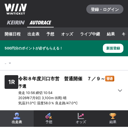
登録・ログイン
開催日程
出走表
予想
オッズ
ライブ中継
結果
キ
500円分のポイントが必ずもらえる！
新規登録
-
令和８年度川口市営 普通開催 ７／９～
1
R
予選
発走
10:56
締切
10:54
2026年7月9日
3,100m
(6周)
晴
気温
31.0
℃ 湿度
58.0
％
良走路
/
47.0
℃
1
R
2
R
3
R
4
R
5
R
6
R
予選
予選
予選
予選
予選
予選
出走表
予想
オッズ
結果