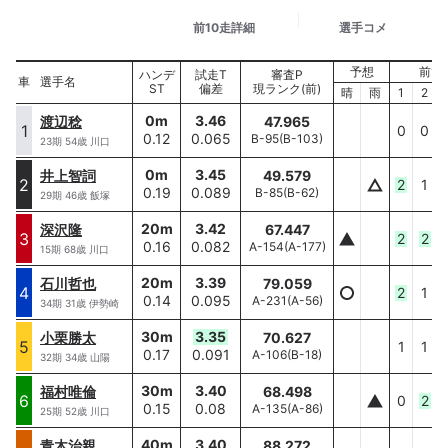
基本情報
前10走詳細
選手コメ
予想
前10
選手名
ハンデ
試走T
審査P
車
車
選手名
ST
偏差
現ランク(前)
ハンデ/ST
晴
雨
1
2
0
m
3.46
渡辺稔
47.965
渡辺稔
1
1
0
0
0.12
0.065
B-95
(
B-103
)
0
m/
0.12
23
期
54
歳
川口
0
m
3.45
井上智詞
49.579
井上智詞
2
2
2
1
0.19
0.089
B-85
(
B-62
)
0
m/
0.19
29
期
46
歳
飯塚
20
m
3.42
深沢隆
67.447
深沢隆
3
3
2
2
0.16
0.082
A-154
(
A-177
)
20
m/
0.16
15
期
68
歳
川口
20
m
3.39
石川哲也
79.059
石川哲也
4
4
2
1
0.14
0.095
A-231
(
A-56
)
20
m/
0.14
34
期
31
歳
伊勢崎
30
m
3.35
小栗勝太
70.627
小栗勝太
5
5
1
1
0.17
0.091
A-106
(
B-18
)
30
m/
0.17
32
期
34
歳
山陽
30
m
3.40
福村唯倫
68.498
福村唯倫
6
6
0
2
0.15
0.08
A-135
(
A-86
)
30
m/
0.15
25
期
52
歳
川口
40
m
3.40
青木治親
88.272
青木治親