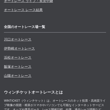
オートレース ライブ・実況中継
オートレース レース結果
全国のオートレース場一覧
川口
オートレース
伊勢崎
オートレース
浜松
オートレース
飯塚
オートレース
山陽
オートレース
ウィンチケットオートレースとは
WINTICKET（ウィンチケット）は、オートレースのネット投票・高画質ライ
ブ映像の視聴・精算がスマホやパソコンでも可能なインターネットサービス
です。オッズや選手データ、レース開催日程、結果、過去レース情報など、