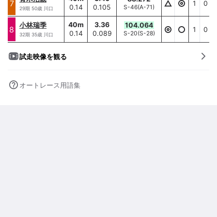
7
7
1
0
0.14
0.105
S-46
(
A-71
)
40
m/
0.14
29
期
50
歳
川口
40
m
3.36
小林瑞季
104.064
小林瑞季
8
8
1
0
0.14
0.089
S-20
(
S-28
)
40
m/
0.14
32
期
35
歳
川口
試走映像を観る
オートレース用語集