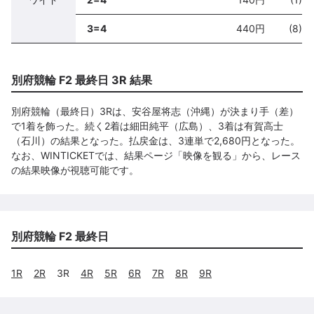
3=4
440
円
(8)
別府競輪 F2 最終日 3R 結果
別府競輪（最終日）3Rは、安谷屋将志（沖縄）が決まり手（差）
で1着を飾った。続く2着は細田純平（広島）、3着は有賀高士
（石川）の結果となった。払戻金は、3連単で2,680円となった。
なお、WINTICKETでは、結果ページ「映像を観る」から、レース
の結果映像が視聴可能です。
別府競輪 F2 最終日
1
R
2
R
3R
4
R
5
R
6
R
7
R
8
R
9
R