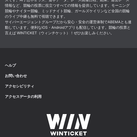
情報など、競輪の投票に役立つすべての情報を提供しています。モーニング
競輪やナイター競輪、ミッドナイト競輪、ガールズケイリンなど全国の競輪
のライブ中継も無料で視聴できます。
サイバーエージェントグループだから安心・安全の運営体制でABEMAとも連
動しています。便利なiOS・Androidアプリも配信しています。競輪の投票と
言えば WINTICKET（ウィンチケット）！ぜひお楽しみください。
ヘルプ
お問い合わせ
アクセシビリティ
アクセスデータの利用