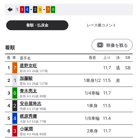
1
3
4
2
5
7
6
着順・払戻金
レース後コメント
映像を観る
着順
着
車
着差
上り
決
SB
選手名
星野京旺
7
1
11.7
逃
S
B
新潟
A3 26歳 127期
加藤駿
1
2
1車身1/2
11.5
差
愛知
A3 28歳 127期
青木亮太
6
3
1/4車輪
11.7
群馬
A3 42歳 89期
安谷屋将志
2
4
1車身
11.5
沖縄
A3 37歳 96期
梶原秀庸
4
5
1/8車輪
11.4
大阪
A3 52歳 77期
小塚潤
3
6
2車身
11.7
愛知
A3 46歳 86期