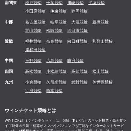
南関東
松戸
競輪
千葉
競輪
川崎
競輪
平塚
競輪
小田原
競輪
伊東
競輪
静岡
競輪
中部
名古屋
競輪
岐阜
競輪
大垣
競輪
豊橋
競輪
富山
競輪
松阪
競輪
四日市
競輪
近畿
福井
競輪
奈良
競輪
向日町
競輪
和歌山
競輪
岸和田
競輪
中国
玉野
競輪
広島
競輪
防府
競輪
四国
高松
競輪
小松島
競輪
高知
競輪
松山
競輪
九州
小倉
競輪
久留米
競輪
武雄
競輪
佐世保
競輪
別府
競輪
熊本
競輪
ウィンチケット競輪とは
WINTICKET（ウィンチケット）は、競輪（KEIRIN）のネット投票・高画質ラ
イブ映像の視聴・精算がスマホやパソコンでも可能なインターネットサービ
スです。AI予想やオッズ、選手データ、レース開催日程、結果、過去レース