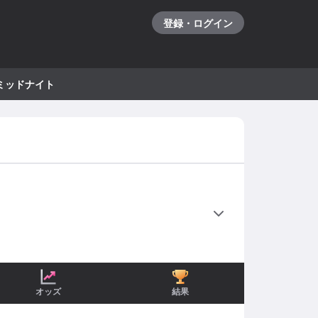
登録・ログイン
ミッドナイト
6
R
7
R
8
R
9
R
10
R
11
R
S級予選
S級予選
S級予選
S級予選
S級予選
S級予選
オッズ
結果
レース結果
一覧をみる