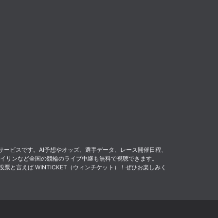
トサービスです。AI予想やオッズ、選手データ、レース開催日程、
イリンなど全国の競輪のライブ中継も無料で視聴できます。
票と言えば WINTICKET（ウィンチケット）！ぜひお楽しみく