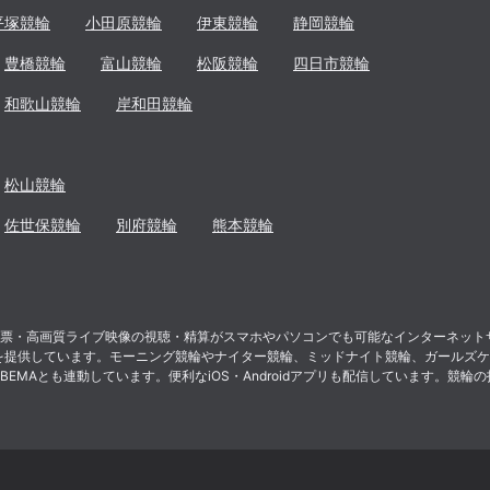
平塚
競輪
小田原
競輪
伊東
競輪
静岡
競輪
豊橋
競輪
富山
競輪
松阪
競輪
四日市
競輪
和歌山
競輪
岸和田
競輪
松山
競輪
佐世保
競輪
別府
競輪
熊本
競輪
のネット投票・高画質ライブ映像の視聴・精算がスマホやパソコンでも可能なインターネッ
を提供しています。モーニング競輪やナイター競輪、ミッドナイト競輪、ガールズケ
MAとも連動しています。便利なiOS・Androidアプリも配信しています。競輪の投