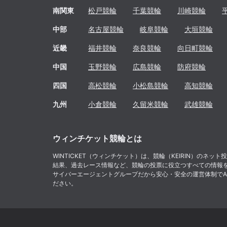
南関東
松戸
競輪
千葉
競輪
川崎
競輪
中部
名古屋
競輪
岐阜
競輪
大垣
競輪
近畿
福井
競輪
奈良
競輪
向日町
競輪
中国
玉野
競輪
広島
競輪
防府
競輪
四国
高松
競輪
小松島
競輪
高知
競輪
九州
小倉
競輪
久留米
競輪
武雄
競輪
ウィンチケット競輪とは
WINTICKET（ウィンチケット）は、競輪（KEIRIN）
結果、過去レース情報など、競輪の投票に役立つすべての情報
サイバーエージェントグループだから安心・安全の運営体制でABE
ださい。