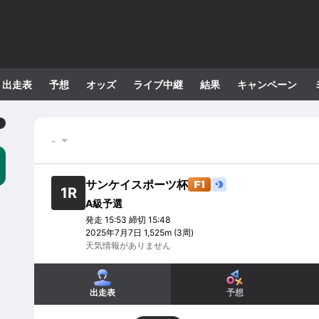
出走表
予想
オッズ
ライブ中継
結果
キャンペーン
-
サンケイスポーツ杯
1
R
A級予選
発走
15:53
締切
15:48
2025年7月7日
1,525m
(3周)
天気情報がありません
1
R
2
R
3
R
4
R
5
R
A級予選
A級予選
A級予選
A級予選
A級初特選
出走表
予想