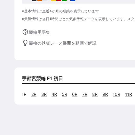
※基本情報は直近4か月の成績を表示しています
※天気情報は当日1時間ごとの気象予報データを表示しています。ス
競輪用語集
競輪の鉄板レース展開を動画で解説
宇都宮競輪 F1 初日
1R
2
R
3
R
4
R
5
R
6
R
7
R
8
R
9
R
10
R
11
R