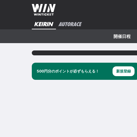
開催日程
500円分のポイントが必ずもらえる！
新規登録