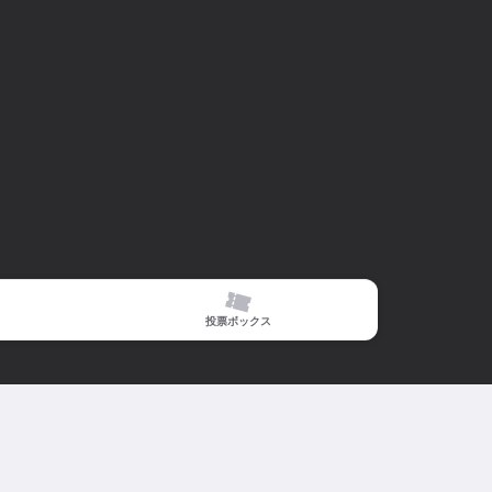
けた方へ
投票ボックス
oogle Play ロゴは、Google LLC の商標です。