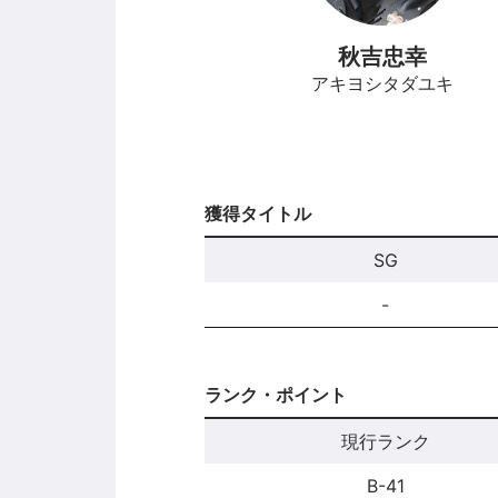
秋吉忠幸
アキヨシタダユキ
獲得タイトル
SG
-
ランク・ポイント
現行ランク
B-41