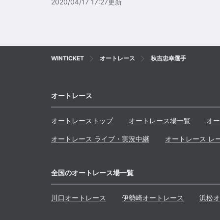
2020/04/17 17:27
更新
WINTICKET
オートレース
秋吉忠幸選手
オートレース
オートレーストップ
オートレース場一覧
オー
オートレース ライブ・実況中継
オートレース レ
全国のオートレース場一覧
川口
オートレース
伊勢崎
オートレース
浜松
オ