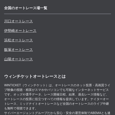
全国のオートレース場一覧
川口
オートレース
伊勢崎
オートレース
浜松
オートレース
飯塚
オートレース
山陽
オートレース
ウィンチケットオートレースとは
WINTICKET（ウィンチケット）は、オートレースのネット投票・高画質ライ
ブ映像の視聴・精算がスマホやパソコンでも可能なインターネットサービス
です。オッズや選手データ、レース開催日程、結果、過去レース情報など、
オートレースの投票に役立つすべての情報を提供しています。ナイターオー
トレース、ミッドナイトオートレースなど全国のオートレースのライブ中継
も無料で視聴できます。
サイバーエージェントグループだから安心・安全の運営体制でABEMAとも連