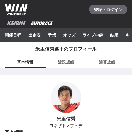
登録・ログイン
開催日程
出走表
予想
オッズ
ライブ中継
結果
キ
米里信秀
選手のプロフィール
基本情報
近況成績
通算成績
米里信秀
ヨネザトノブヒデ