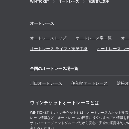
WINTICKET
オートレース
秋田貴弘選手
オートレース
オートレーストップ
オートレース場一覧
オー
オートレース ライブ・実況中継
オートレース レ
全国のオートレース場一覧
川口
オートレース
伊勢崎
オートレース
浜松
オ
ウィンチケットオートレースとは
WINTICKET（ウィンチケット）は、オートレースのネッ
レース情報など、オートレースの投票に役立つすべての情報を
サイバーエージェントグループだから安心・安全の運営体制でABE
楽しみください。