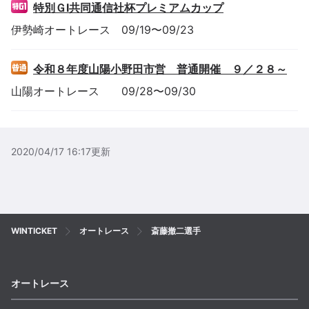
特別ＧⅠ共同通信社杯プレミアムカップ
伊勢崎
オートレース
09/19
〜
09/23
令和８年度山陽小野田市営 普通開催 ９／２８～
山陽
オートレース
09/28
〜
09/30
2020/04/17 16:17
更新
WINTICKET
オートレース
斎藤撤二選手
オートレース