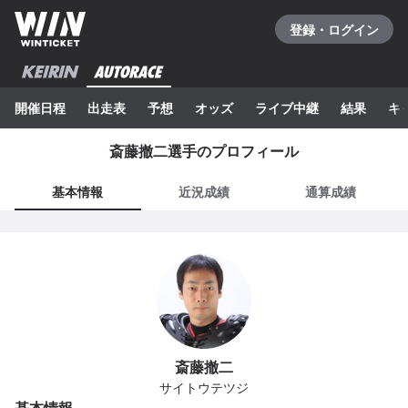
登録・ログイン
開催日程
出走表
予想
オッズ
ライブ中継
結果
キ
斎藤撤二
選手のプロフィール
基本情報
近況成績
通算成績
斎藤撤二
サイトウテツジ