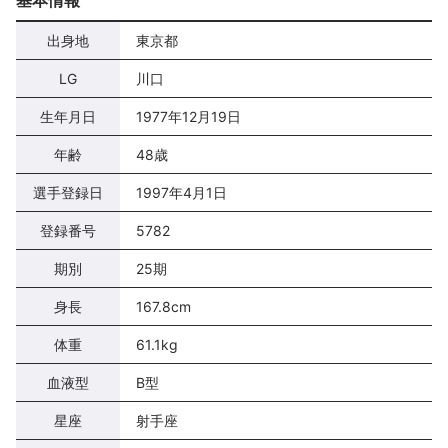
基本情報
出身地
東京都
LG
川口
生年月日
1977年12月19日
年齢
48歳
選手登録日
1997年4月1日
登録番号
5782
期別
25期
身長
167.8cm
体重
61.1kg
血液型
B型
星座
射手座