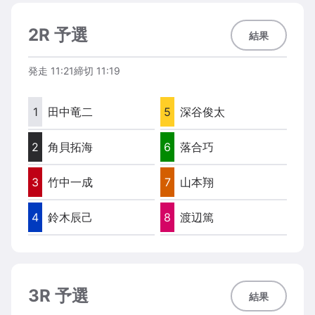
2R 予選
結果
発走
11:21
締切
11:19
1
田中竜二
5
深谷俊太
2
角貝拓海
6
落合巧
3
竹中一成
7
山本翔
4
鈴木辰己
8
渡辺篤
3R 予選
結果