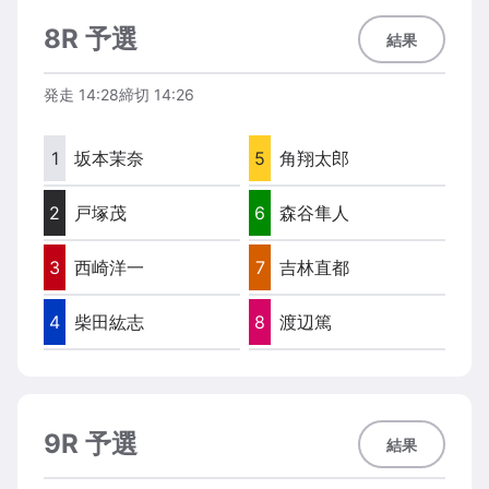
8R 予選
結果
発走
14:28
締切
14:26
1
坂本茉奈
5
角翔太郎
2
戸塚茂
6
森谷隼人
3
西崎洋一
7
吉林直都
4
柴田紘志
8
渡辺篤
9R 予選
結果