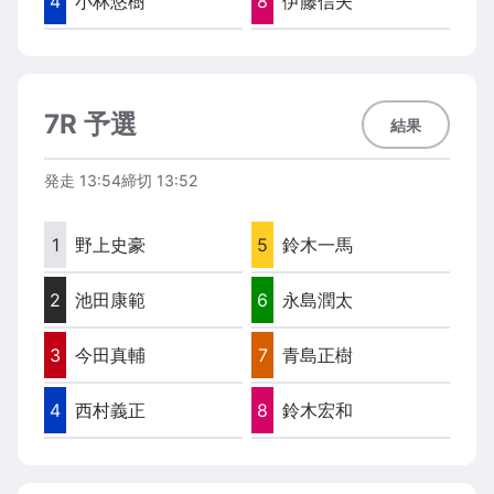
4
小林悠樹
8
伊藤信夫
7R 予選
結果
発走
13:54
締切
13:52
1
野上史豪
5
鈴木一馬
2
池田康範
6
永島潤太
3
今田真輔
7
青島正樹
4
西村義正
8
鈴木宏和