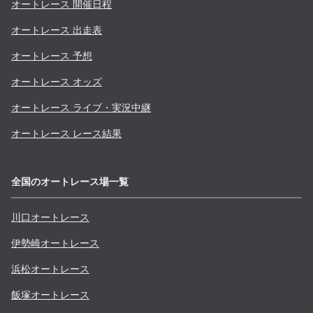
オートレース 開催日程
オートレース 出走表
オートレース 予想
オートレース オッズ
オートレース ライブ・実況中継
オートレース レース結果
全国のオートレース場一覧
川口
オートレース
伊勢崎
オートレース
浜松
オートレース
飯塚
オートレース