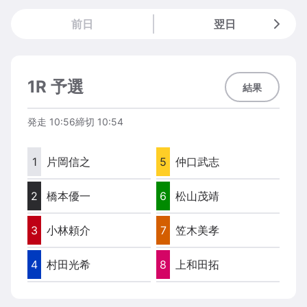
前日
翌日
1R 予選
結果
発走
10:56
締切
10:54
1
片岡信之
5
仲口武志
2
橋本優一
6
松山茂靖
3
小林頼介
7
笠木美孝
4
村田光希
8
上和田拓