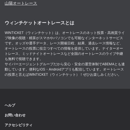
山陽
オートレース
ウィンチケットオートレースとは
WINTICKET（ウィンチケット）は、オートレースのネット投票・高画質ライ
ブ映像の視聴・精算がスマホやパソコンでも可能なインターネットサービス
です。オッズや選手データ、レース開催日程、結果、過去レース情報など、
オートレースの投票に役立つすべての情報を提供しています。ナイターオー
トレース、ミッドナイトオートレースなど全国のオートレースのライブ中継
も無料で視聴できます。
サイバーエージェントグループだから安心・安全の運営体制でABEMAとも連
動しています。便利なiOS・Androidアプリも配信しています。オートレース
の投票と言えばWINTICKET（ウィンチケット）！ぜひお楽しみください。
ヘルプ
お問い合わせ
アクセシビリティ