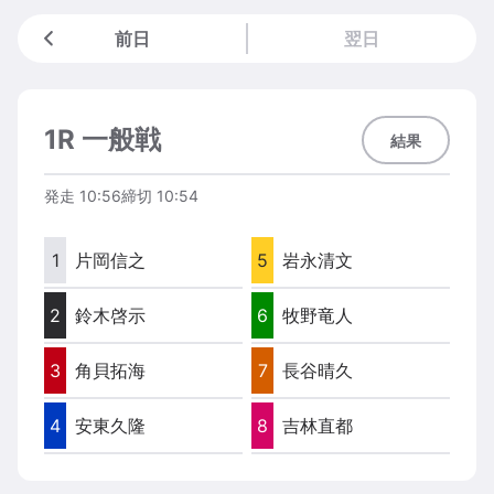
前日
翌日
1R 一般戦
結果
発走
10:56
締切
10:54
1
片岡信之
5
岩永清文
2
鈴木啓示
6
牧野竜人
3
角貝拓海
7
長谷晴久
4
安東久隆
8
吉林直都