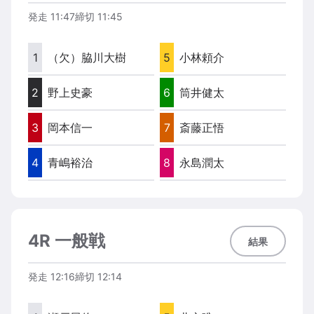
発走
11:47
締切
11:45
1
（欠）
脇川大樹
5
小林頼介
2
野上史豪
6
筒井健太
3
岡本信一
7
斎藤正悟
4
青嶋裕治
8
永島潤太
4R 一般戦
結果
発走
12:16
締切
12:14