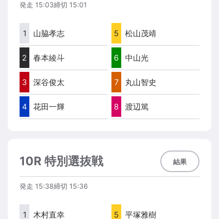
発走
15:03
締切
15:01
1
山脇孝志
5
松山茂靖
2
春本綾斗
6
中山光
3
深谷俊太
7
丸山智史
4
花田一輝
8
渡辺篤
10R 特別選抜戦
結果
発走
15:38
締切
15:36
1
木村直幸
5
平塚雅樹