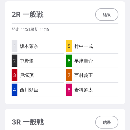
2R 一般戦
結果
発走
11:21
締切
11:19
1
坂本茉奈
5
竹中一成
2
中野肇
6
早津圭介
3
戸塚茂
7
西村義正
4
西川頼臣
8
岩科鮮太
3R 一般戦
結果