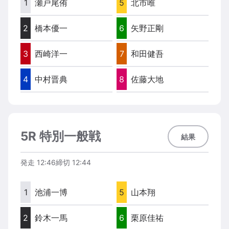
1
瀬戸尾侑
5
北市唯
2
橋本優一
6
矢野正剛
3
西崎洋一
7
和田健吾
4
中村晋典
8
佐藤大地
5R 特別一般戦
結果
発走
12:46
締切
12:44
1
池浦一博
5
山本翔
2
鈴木一馬
6
栗原佳祐