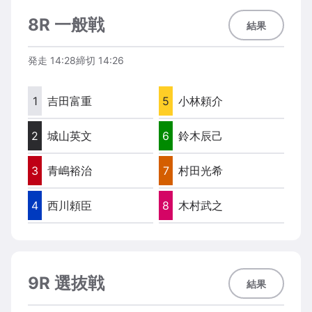
8R 一般戦
結果
発走
14:28
締切
14:26
1
吉田富重
5
小林頼介
2
城山英文
6
鈴木辰己
3
青嶋裕治
7
村田光希
4
西川頼臣
8
木村武之
9R 選抜戦
結果