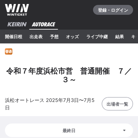
登録・ログイン
開催日程
出走表
予想
オッズ
ライブ中継
結果
キ
令和７年度浜松市営 普通開催 ７／
３～
浜松
オートレース
2025年7月3日
〜
7月5
出場者一覧
日
最終日