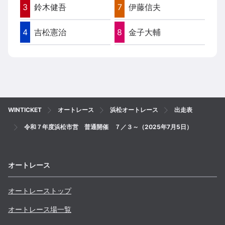
3
鈴木健吾
7
伊藤信夫
4
吉松憲治
8
金子大輔
WINTICKET
オートレース
浜松オートレース
出走表
令和７年度浜松市営 普通開催 ７／３～（2025年7月5日）
オートレース
オートレーストップ
オートレース場一覧