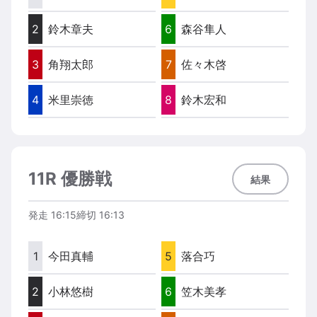
2
鈴木章夫
6
森谷隼人
3
角翔太郎
7
佐々木啓
4
米里崇徳
8
鈴木宏和
11R 優勝戦
結果
発走
16:15
締切
16:13
1
今田真輔
5
落合巧
2
小林悠樹
6
笠木美孝