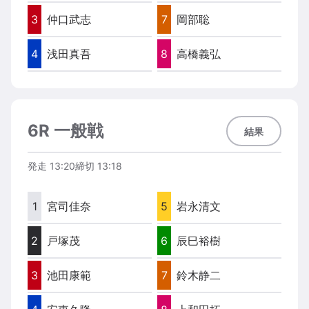
3
仲口武志
7
岡部聡
4
浅田真吾
8
高橋義弘
6R 一般戦
結果
発走
13:20
締切
13:18
1
宮司佳奈
5
岩永清文
2
戸塚茂
6
辰巳裕樹
3
池田康範
7
鈴木静二