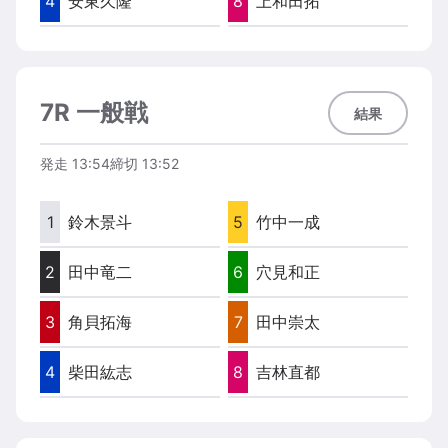
4
安東久隆
8
上和田拓
7R 一般戦
結果
発走
13:54
締切
13:52
1
鈴木景斗
5
竹中一成
2
田中竜二
6
穴見和正
3
角貝拓海
7
田中崇太
4
柴田紘志
8
吉林直都