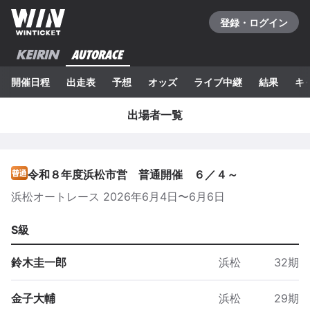
登録・ログイン
開催日程
出走表
予想
オッズ
ライブ中継
結果
キ
出場者一覧
令和８年度浜松市営 普通開催 ６／４～
浜松
オートレース
2026年6月4日
〜
6月6日
S級
鈴木圭一郎
浜松
32
期
金子大輔
浜松
29
期