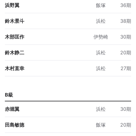
浜野翼
飯塚
36
期
鈴木景斗
浜松
38
期
木部匡作
伊勢崎
30
期
鈴木静二
浜松
20
期
木村直幸
浜松
27
期
B級
赤堀翼
浜松
30
期
田島敏徳
飯塚
20
期