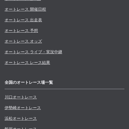
オートレース 開催日程
オートレース 出走表
オートレース 予想
オートレース オッズ
オートレース ライブ・実況中継
オートレース レース結果
全国のオートレース場一覧
川口
オートレース
伊勢崎
オートレース
浜松
オートレース
飯塚
オートレース