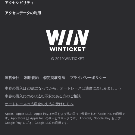
アクセシビリティ
アクセスデータの利用
© 2019 WINTICKET
運営会社
利用規約
特定商取引法
プライバシーポリシー
車券の購入は20歳になってから、オートレースは適度に楽しみましょう
車券の購入にのめり込む不安のある方のご相談
オートレースの払戻金の支払を受けた方へ
Apple、Apple ロゴ、Apple Payは米国および他の国々で登録された Apple Inc. の商標で
す。App Store は Apple Inc. のサービスマークです。 Android、Google Play および
Google Play ロゴは、Google LLC の商標です。