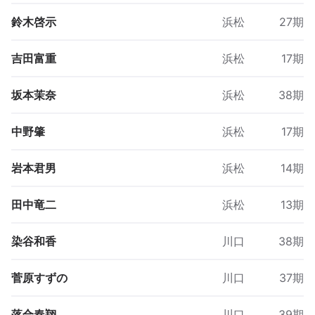
鈴木啓示
浜松
27
期
吉田富重
浜松
17
期
坂本茉奈
浜松
38
期
中野肇
浜松
17
期
岩本君男
浜松
14
期
田中竜二
浜松
13
期
染谷和香
川口
38
期
菅原すずの
川口
37
期
落合春翔
川口
39
期