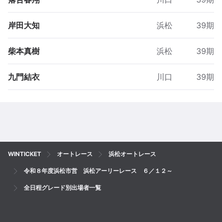
岸田大知
浜松
39
期
柴本真樹
浜松
39
期
九門結衣
川口
39
期
WINTICKET
オートレース
浜松オートレース
令和８年度浜松市営 浜松アーリーレース ６／１２～
全日程グレード別出場者一覧