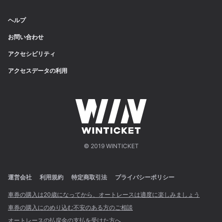
ヘルプ
お問い合わせ
アクセシビリティ
アクセスデータの利用
© 2019 WINTICKET
運営会社
利用規約
特定商取引法
プライバシーポリシー
車券の購入は20歳になってから、オートレースは適度に楽しみましょう
車券の購入にのめり込む不安のある方のご相談
オートレースの払戻金の支払を受けた方へ