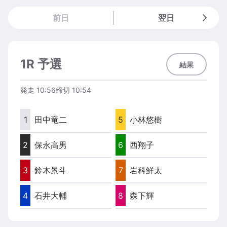
前日
翌日
1R 予選
結果
発走
10:56
締切
10:54
1
田中竜二
5
小林悠樹
2
保永高男
6
西翔子
3
鈴木景斗
7
岩科鮮太
4
石井大輔
8
森下輝