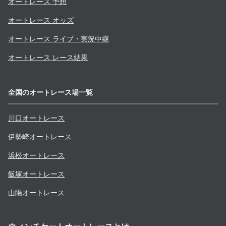
オートレース 予想
オートレース オッズ
オートレース ライブ・実況中継
オートレース レース結果
全国のオートレース場一覧
川口
オートレース
伊勢崎
オートレース
浜松
オートレース
飯塚
オートレース
山陽
オートレース