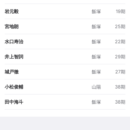
岩元毅
飯塚
19
期
宮地朗
飯塚
25
期
水口寿治
飯塚
22
期
井上智詞
飯塚
29
期
城戸徹
飯塚
27
期
小松俊輔
山陽
38
期
田中海斗
飯塚
38
期