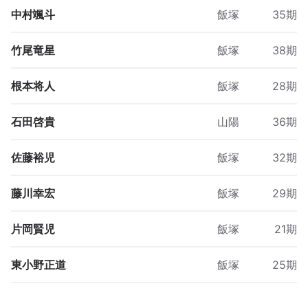
中村颯斗
飯塚
35
期
竹尾竜星
飯塚
38
期
根本将人
飯塚
28
期
石田啓貴
山陽
36
期
佐藤裕児
飯塚
32
期
藤川幸宏
飯塚
29
期
片岡賢児
飯塚
21
期
東小野正道
飯塚
25
期