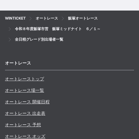
WINTICKET
オートレース
飯塚オートレース
令和８年度飯塚市営 飯塚ミッドナイト ６／１～
全日程グレード別出場者一覧
オートレース
オートレーストップ
オートレース場一覧
オートレース 開催日程
オートレース 出走表
オートレース 予想
オートレース オッズ