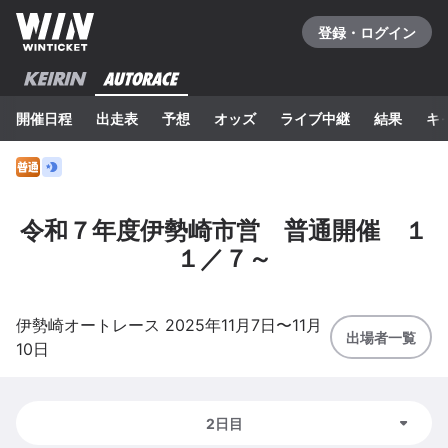
登録・ログイン
開催日程
出走表
予想
オッズ
ライブ中継
結果
キ
令和７年度伊勢崎市営 普通開催 １
１／７～
伊勢崎
オートレース
2025年11月7日
〜
11月
出場者一覧
10日
2日目