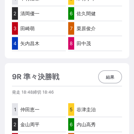
2
清岡優一
6
佐久間健
3
田崎萌
7
栗原俊介
4
矢内昌木
8
田中茂
9R 準々決勝戦
結果
発走
18:48
締切
18:46
1
仲田恵一
5
谷津圭治
2
金山周平
6
内山高秀