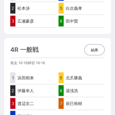
2
松本渉
5
白次義孝
3
広瀬豪彦
6
田中賢
4R 一般戦
結果
発走
16:18
締切
16:16
1
浜田樹来
5
北爪勝義
2
伊藤幸人
6
湯浅浩
3
渡辺京二
7
辰巳裕樹