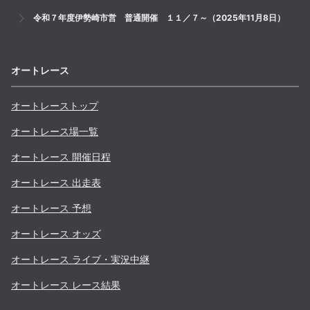
令和７年度伊勢崎市営 普通開催 １１／７～（2025年11月8日）
オートレース
オートレーストップ
オートレース場一覧
オートレース 開催日程
オートレース 出走表
オートレース 予想
オートレース オッズ
オートレース ライブ・実況中継
オートレース レース結果