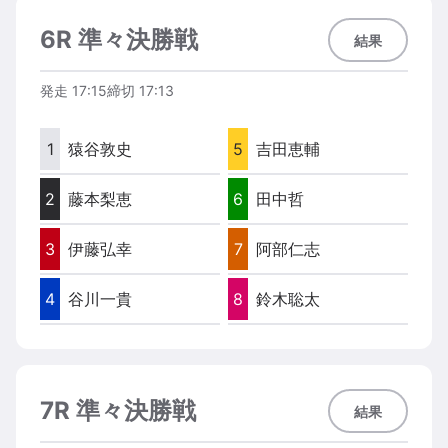
6R 準々決勝戦
結果
発走
17:15
締切
17:13
1
猿谷敦史
5
吉田恵輔
2
藤本梨恵
6
田中哲
3
伊藤弘幸
7
阿部仁志
4
谷川一貴
8
鈴木聡太
7R 準々決勝戦
結果