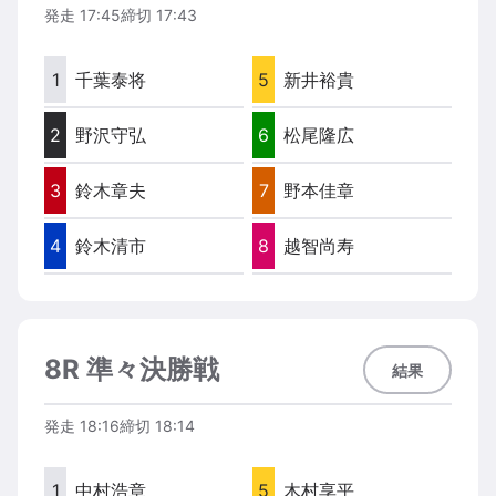
発走
17:45
締切
17:43
1
千葉泰将
5
新井裕貴
2
野沢守弘
6
松尾隆広
3
鈴木章夫
7
野本佳章
4
鈴木清市
8
越智尚寿
8R 準々決勝戦
結果
発走
18:16
締切
18:14
1
中村浩章
5
木村享平