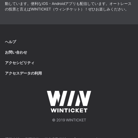
動しています。便利なiOS・Androidアプリも配信しています。オートレース
の投票と言えばWINTICKET（ウィンチケット）！ぜひお楽しみください。
ヘルプ
お問い合わせ
アクセシビリティ
アクセスデータの利用
© 2019 WINTICKET