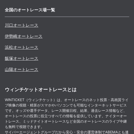
全国のオートレース場一覧
川口
オートレース
伊勢崎
オートレース
浜松
オートレース
飯塚
オートレース
山陽
オートレース
ウィンチケットオートレースとは
WINTICKET（ウィンチケット）は、オートレースのネット投票・高画質ライ
ブ映像の視聴・精算がスマホやパソコンでも可能なインターネットサービス
です。オッズや選手データ、レース開催日程、結果、過去レース情報など、
オートレースの投票に役立つすべての情報を提供しています。ナイターオー
トレース、ミッドナイトオートレースなど全国のオートレースのライブ中継
も無料で視聴できます。
サイバーエージェントグループだから安心・安全の運営体制でABEMAとも連