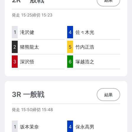
結果
発走
15:25
締切
15:23
1
滝沢健
4
佐々木光
2
猪熊龍太
5
竹内正浩
3
深沢悟
6
塚越浩之
3R 一般戦
結果
発走
15:50
締切
15:48
1
坂本茉奈
4
保永高男