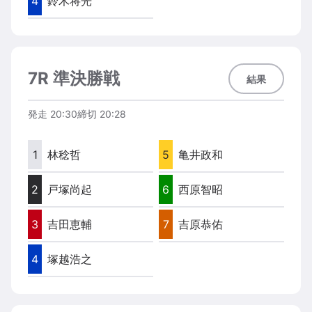
4
鈴木将光
7R 準決勝戦
結果
発走
20:30
締切
20:28
1
林稔哲
5
亀井政和
2
戸塚尚起
6
西原智昭
3
吉田恵輔
7
吉原恭佑
4
塚越浩之