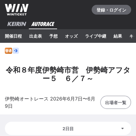
登録・ログイン
開催日程
出走表
予想
オッズ
ライブ中継
結果
キ
令和８年度伊勢崎市営 伊勢崎アフタ
ー５ ６／７～
伊勢崎
オートレース
2026年6月7日
〜
6月
出場者一覧
9日
2日目