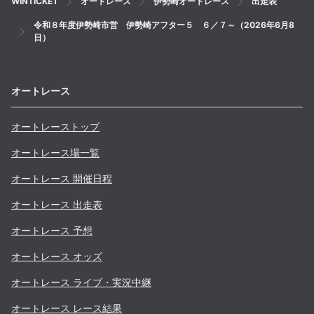
WINTICKET
オートレース
伊勢崎オートレース
出走表
令和８年度伊勢崎市営 伊勢崎アフター５ ６／７～（2026年6月8
日）
オートレース
オートレーストップ
オートレース場一覧
オートレース 開催日程
オートレース 出走表
オートレース 予想
オートレース オッズ
オートレース ライブ・実況中継
オートレース レース結果