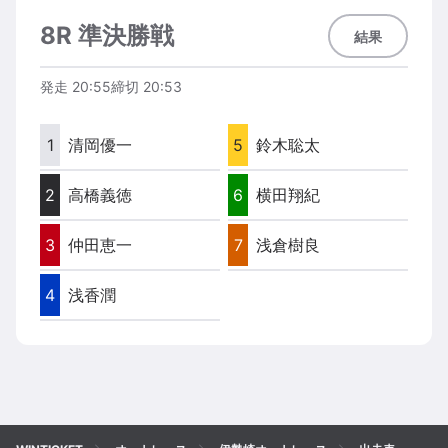
8R 準決勝戦
結果
発走
20:55
締切
20:53
1
清岡優一
5
鈴木聡太
2
高橋義徳
6
横田翔紀
3
仲田恵一
7
浅倉樹良
4
浅香潤