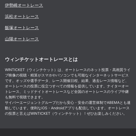
伊勢崎
オートレース
浜松
オートレース
飯塚
オートレース
山陽
オートレース
ウィンチケットオートレースとは
WINTICKET（ウィンチケット）は、オートレースのネット投票・高画質ライ
ブ映像の視聴・精算がスマホやパソコンでも可能なインターネットサービス
です。オッズや選手データ、レース開催日程、結果、過去レース情報など、
オートレースの投票に役立つすべての情報を提供しています。ナイターオー
トレース、ミッドナイトオートレースなど全国のオートレースのライブ中継
も無料で視聴できます。
サイバーエージェントグループだから安心・安全の運営体制でABEMAとも連
動しています。便利なiOS・Androidアプリも配信しています。オートレース
の投票と言えばWINTICKET（ウィンチケット）！ぜひお楽しみください。