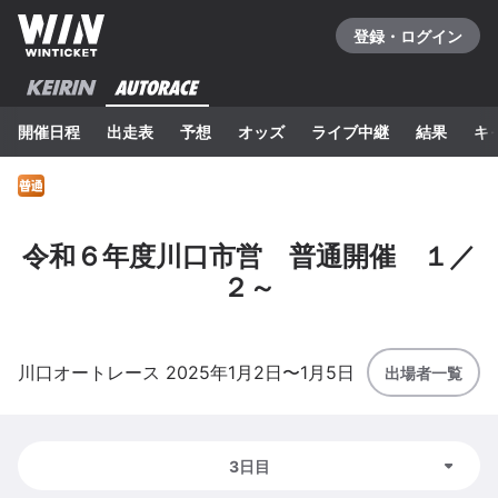
登録・ログイン
開催日程
出走表
予想
オッズ
ライブ中継
結果
キ
令和６年度川口市営 普通開催 １／
２～
川口
オートレース
2025年1月2日
〜
1月5日
出場者一覧
3日目