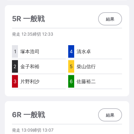
5R 一般戦
結果
発走
12:35
締切
12:33
1
塚本浩司
4
清水卓
2
金子和裕
5
柴山信行
3
片野利沙
6
佐藤裕二
6R 一般戦
結果
発走
13:09
締切
13:07