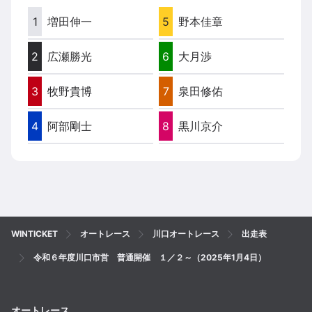
1
増田伸一
5
野本佳章
2
広瀬勝光
6
大月渉
3
牧野貴博
7
泉田修佑
4
阿部剛士
8
黒川京介
WINTICKET
オートレース
川口オートレース
出走表
令和６年度川口市営 普通開催 １／２～（2025年1月4日）
オートレース