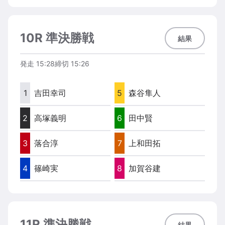
10R 準決勝戦
結果
発走
15:28
締切
15:26
1
吉田幸司
5
森谷隼人
2
高塚義明
6
田中賢
3
落合淳
7
上和田拓
4
篠崎実
8
加賀谷建
11R 準決勝戦
結果