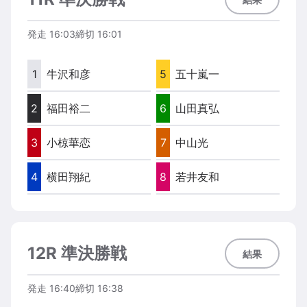
発走
16:03
締切
16:01
1
牛沢和彦
5
五十嵐一
2
福田裕二
6
山田真弘
3
小椋華恋
7
中山光
4
横田翔紀
8
若井友和
12R 準決勝戦
結果
発走
16:40
締切
16:38