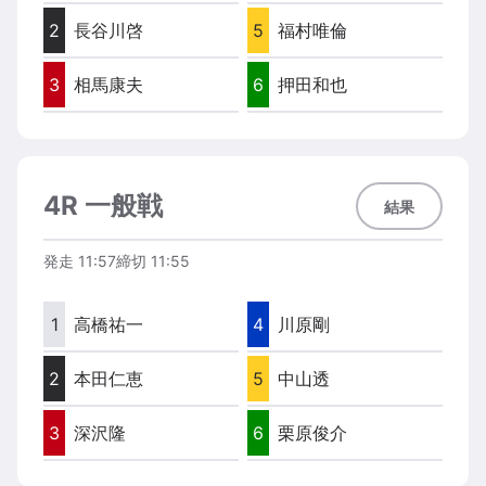
2
長谷川啓
5
福村唯倫
3
相馬康夫
6
押田和也
4R 一般戦
結果
発走
11:57
締切
11:55
1
高橋祐一
4
川原剛
2
本田仁恵
5
中山透
3
深沢隆
6
栗原俊介