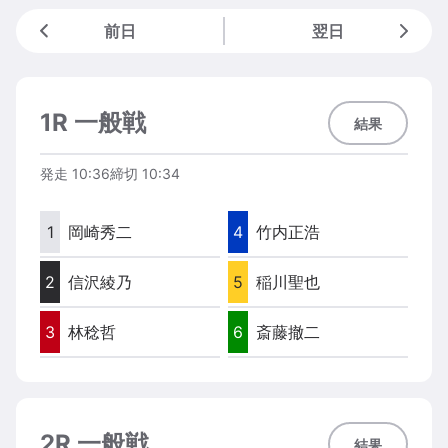
前日
翌日
1R 一般戦
結果
発走
10:36
締切
10:34
1
岡崎秀二
4
竹内正浩
2
信沢綾乃
5
稲川聖也
3
林稔哲
6
斎藤撤二
2R 一般戦
結果