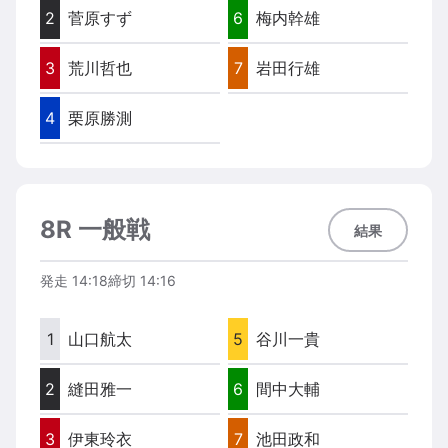
2
菅原すず
6
梅内幹雄
3
荒川哲也
7
岩田行雄
4
栗原勝測
8R 一般戦
結果
発走
14:18
締切
14:16
1
山口航太
5
谷川一貴
2
縫田雅一
6
間中大輔
3
伊東玲衣
7
池田政和