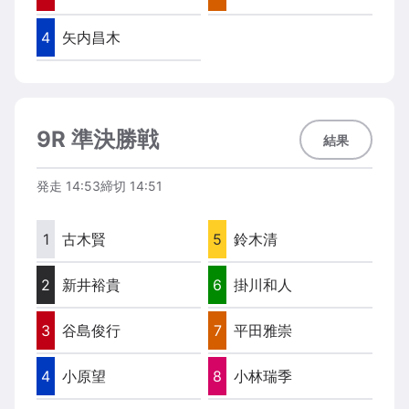
4
矢内昌木
9R 準決勝戦
結果
発走
14:53
締切
14:51
1
古木賢
5
鈴木清
2
新井裕貴
6
掛川和人
3
谷島俊行
7
平田雅崇
4
小原望
8
小林瑞季