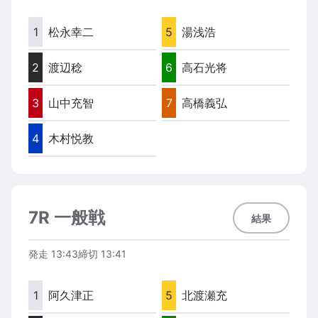
1
松永幸二
5
湯浅浩
2
渡辺稔
6
高石光将
3
山中充智
7
高橋義弘
4
木村悦教
7R 一般戦
結果
発走
13:43
締切
13:41
1
阿久津正
5
北渡瀬充