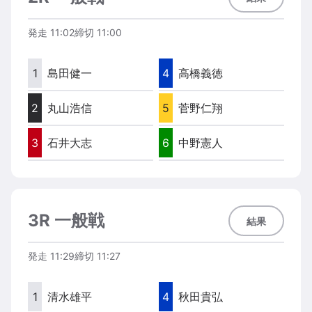
発走
11:02
締切
11:00
1
島田健一
4
高橋義徳
2
丸山浩信
5
菅野仁翔
3
石井大志
6
中野憲人
3R 一般戦
結果
発走
11:29
締切
11:27
1
清水雄平
4
秋田貴弘