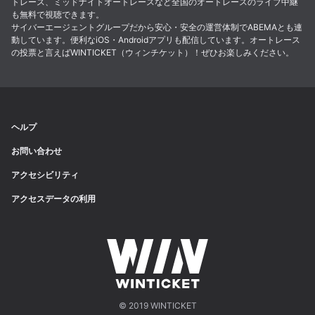
トレース、ミッドナイトオートレースなど全国のオートレースのライブ中継
も無料で視聴できます。
サイバーエージェントグループだから安心・安全の運営体制でABEMAとも連
動しています。便利なiOS・Androidアプリも配信しています。オートレース
の投票と言えばWINTICKET（ウィンチケット）！ぜひお楽しみください。
ヘルプ
お問い合わせ
アクセシビリティ
アクセスデータの利用
© 2019 WINTICKET