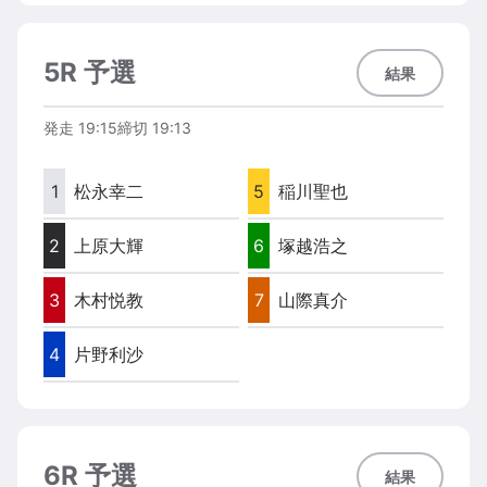
5R 予選
結果
発走
19:15
締切
19:13
1
松永幸二
5
稲川聖也
2
上原大輝
6
塚越浩之
3
木村悦教
7
山際真介
4
片野利沙
6R 予選
結果