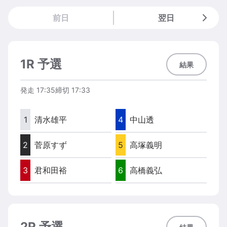
前日
翌日
1R 予選
結果
発走
17:35
締切
17:33
1
清水雄平
4
中山透
2
菅原すず
5
高塚義明
3
君和田裕
6
高橋義弘
2R 予選