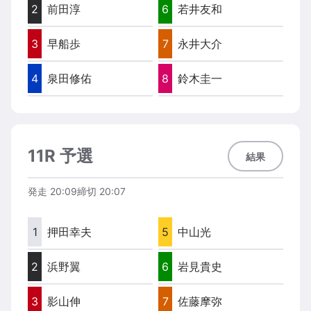
2
前田淳
6
若井友和
3
早船歩
7
永井大介
4
泉田修佑
8
鈴木圭一
11R 予選
結果
発走
20:09
締切
20:07
1
押田幸夫
5
中山光
2
浜野翼
6
岩見貴史
3
影山伸
7
佐藤摩弥