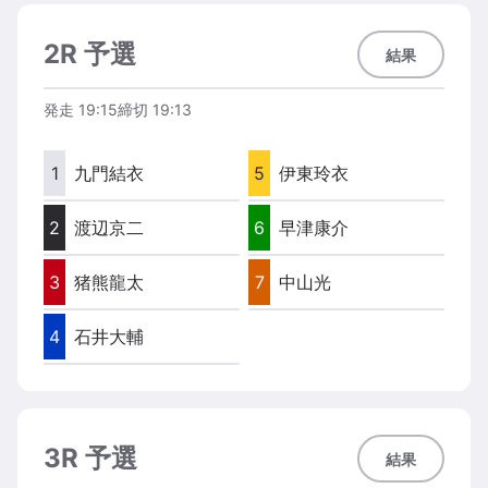
2R 予選
結果
発走
19:15
締切
19:13
1
九門結衣
5
伊東玲衣
2
渡辺京二
6
早津康介
3
猪熊龍太
7
中山光
4
石井大輔
3R 予選
結果