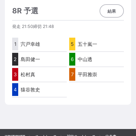
8R 予選
結果
発走
21:50
締切
21:48
1
宍戸幸雄
5
五十嵐一
2
島田健一
6
中山透
3
松村真
7
平田雅崇
4
猿谷敦史