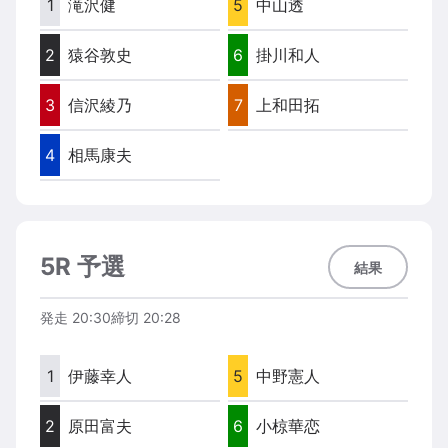
1
滝沢健
5
中山透
2
猿谷敦史
6
掛川和人
3
信沢綾乃
7
上和田拓
4
相馬康夫
5R 予選
結果
発走
20:30
締切
20:28
1
伊藤幸人
5
中野憲人
2
原田富夫
6
小椋華恋