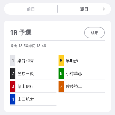
前日
翌日
1R 予選
結果
発走
18:50
締切
18:48
1
染谷和香
5
早船歩
2
笠原三義
6
小椋華恋
3
柴山信行
7
佐藤裕二
4
山口航太