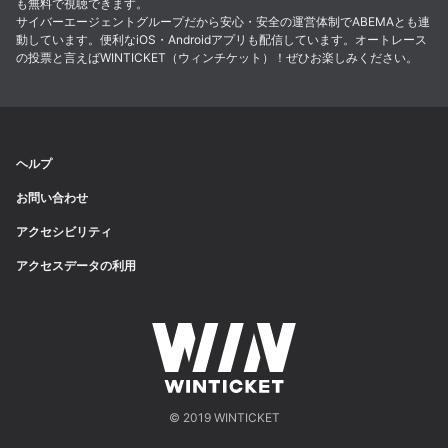
も無料で視聴できます。
サイバーエージェントグループだから安心・安全の運営体制でABEMAとも連
動しています。便利なiOS・Androidアプリも配信しています。オートレース
の投票と言えばWINTICKET（ウィンチケット）！ぜひお楽しみください。
ヘルプ
お問い合わせ
アクセシビリティ
アクセスデータの利用
© 2019 WINTICKET