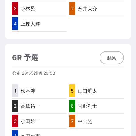
3
小林晃
7
永井大介
4
上原大輝
6R 予選
結果
発走
20:55
締切
20:53
1
松本渉
5
山口航太
2
高橋祐一
6
阿部剛士
3
小田雄一
7
中山光