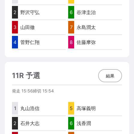
2
野沢守弘
6
谷津圭治
3
山田徹
7
永島潤太
4
菅野仁翔
8
佐藤摩弥
11R 予選
結果
発走
15:56
締切
15:54
1
丸山浩信
5
高塚義明
2
石井大志
6
浅香潤