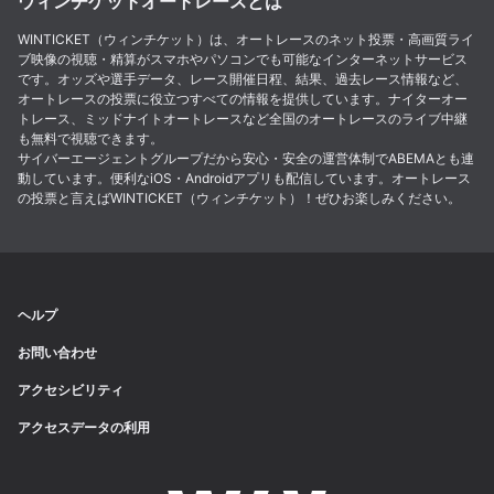
ウィンチケットオートレースとは
WINTICKET（ウィンチケット）は、オートレースのネット投票・高画質ライ
ブ映像の視聴・精算がスマホやパソコンでも可能なインターネットサービス
です。オッズや選手データ、レース開催日程、結果、過去レース情報など、
オートレースの投票に役立つすべての情報を提供しています。ナイターオー
トレース、ミッドナイトオートレースなど全国のオートレースのライブ中継
も無料で視聴できます。
サイバーエージェントグループだから安心・安全の運営体制でABEMAとも連
動しています。便利なiOS・Androidアプリも配信しています。オートレース
の投票と言えばWINTICKET（ウィンチケット）！ぜひお楽しみください。
ヘルプ
お問い合わせ
アクセシビリティ
アクセスデータの利用