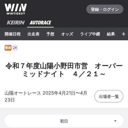
登録・ログイン
開催日程
出走表
予想
オッズ
ライブ中継
結果
キ
令和７年度山陽小野田市営 オーバー
ミッドナイト ４／２１～
山陽
オートレース
2025年4月21日
〜
4月
出場者一覧
23日
初日