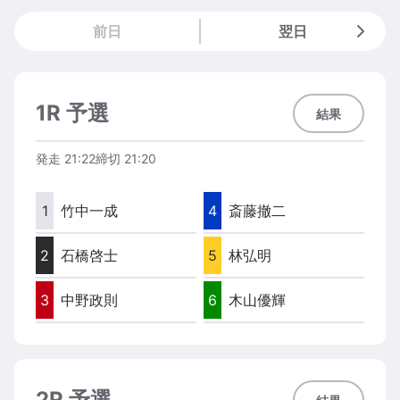
前日
翌日
1R 予選
結果
発走
21:22
締切
21:20
1
竹中一成
4
斎藤撤二
2
石橋啓士
5
林弘明
3
中野政則
6
木山優輝
2R 予選