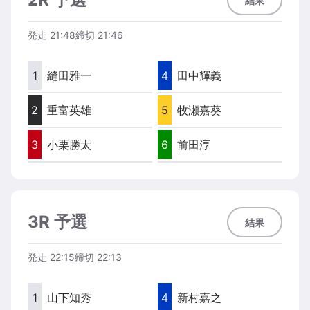
結果
発走
21:48
締切
21:46
1
縫田雅一
4
田中輝義
2
重富英雄
5
牧瀬嘉葵
3
小栗勝太
6
前田淳
3R 予選
結果
発走
22:15
締切
22:13
1
山下知秀
4
新村嘉之