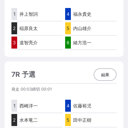
1
井上智詞
4
福永貴史
2
稲原良太
5
内山雄介
3
道智亮介
6
緒方浩一
7R 予選
結果
発走
00:03
締切
00:01
1
西崎洋一
4
佐藤裕児
2
水本竜二
5
田中正樹