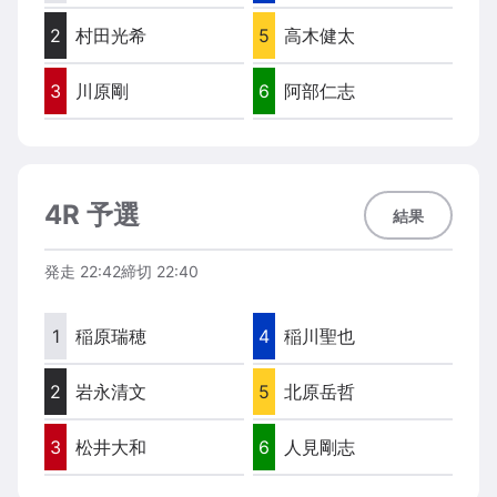
2
村田光希
5
高木健太
3
川原剛
6
阿部仁志
4R 予選
結果
発走
22:42
締切
22:40
1
稲原瑞穂
4
稲川聖也
2
岩永清文
5
北原岳哲
3
松井大和
6
人見剛志