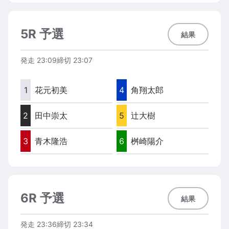
5R 予選
結果
発走
23:09
締切
23:07
1
花元初美
4
角翔太郎
2
田中崇太
5
辻大樹
3
青木隆浩
6
桝崎陽介
6R 予選
結果
発走
23:36
締切
23:34