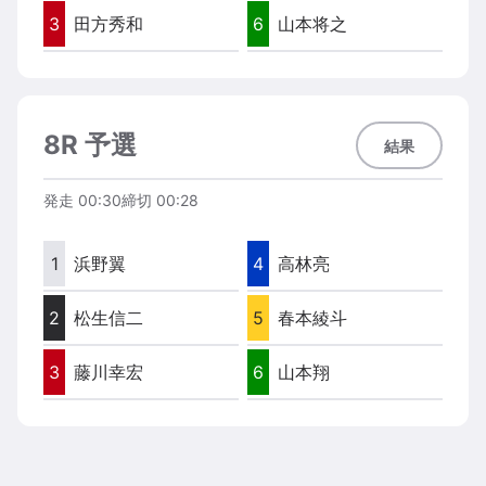
3
田方秀和
6
山本将之
8R 予選
結果
発走
00:30
締切
00:28
1
浜野翼
4
高林亮
2
松生信二
5
春本綾斗
3
藤川幸宏
6
山本翔