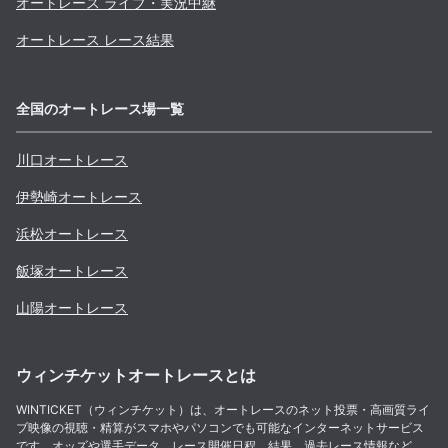
オートレース ライブ・実況中継
オートレース レース結果
全国のオートレース場一覧
川口
オートレース
伊勢崎
オートレース
浜松
オートレース
飯塚
オートレース
山陽
オートレース
ウィンチケットオートレースとは
WINTICKET（ウィンチケット）は、オートレースのネット投票・高画質ライ
ブ映像の視聴・精算がスマホやパソコンでも可能なインターネットサービス
です。オッズや選手データ、レース開催日程、結果、過去レース情報など、