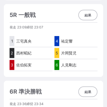
5R 一般戦
結果
発走
23:09
締切
23:07
1
三宅真央
4
祐定響
2
西村昭紀
5
片岡賢児
3
佐伯拓実
6
人見剛志
6R 準決勝戦
結果
発走
23:36
締切
23:34