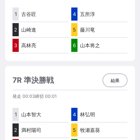
1
古谷匠
4
五所淳
2
山崎進
5
藤川竜
3
高林亮
6
山本将之
7R 準決勝戦
結果
発走
00:03
締切
00:01
1
山本智大
4
林弘明
2
満村陽司
5
牧瀬嘉葵