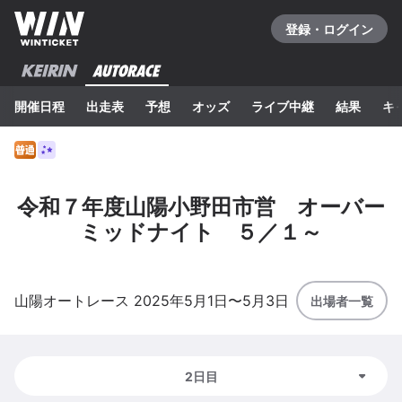
登録・ログイン
開催日程
出走表
予想
オッズ
ライブ中継
結果
キ
令和７年度山陽小野田市営 オーバー
ミッドナイト ５／１～
山陽
オートレース
2025年5月1日
〜
5月3日
出場者一覧
2日目