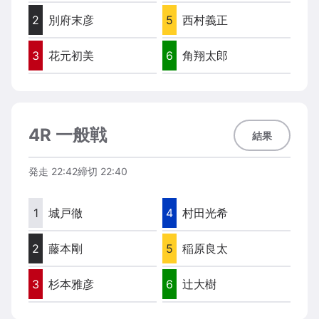
2
別府末彦
5
西村義正
3
花元初美
6
角翔太郎
4R 一般戦
結果
発走
22:42
締切
22:40
1
城戸徹
4
村田光希
2
藤本剛
5
稲原良太
3
杉本雅彦
6
辻大樹