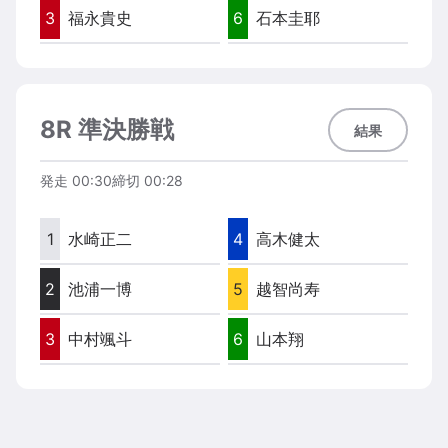
3
福永貴史
6
石本圭耶
8R 準決勝戦
結果
発走
00:30
締切
00:28
1
水崎正二
4
高木健太
2
池浦一博
5
越智尚寿
3
中村颯斗
6
山本翔