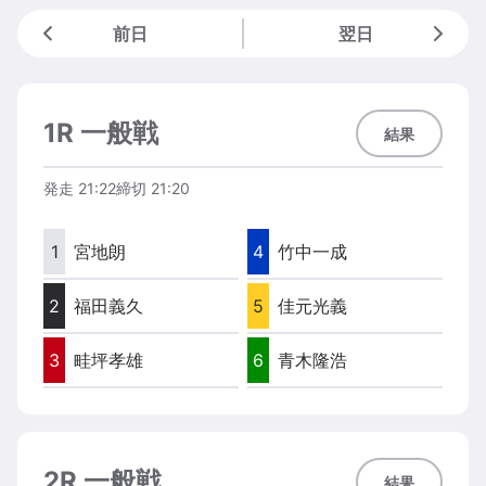
前日
翌日
1R 一般戦
結果
発走
21:22
締切
21:20
1
宮地朗
4
竹中一成
2
福田義久
5
佳元光義
3
畦坪孝雄
6
青木隆浩
2R 一般戦
結果