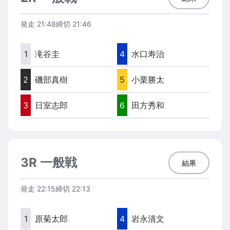
発走
21:48
締切
21:46
1
滝谷圭
4
水口寿治
2
磯部真樹
5
小栗勝太
3
日室志郎
6
田方秀和
3R 一般戦
結果
発走
22:15
締切
22:13
1
原菊太郎
4
岩永清文