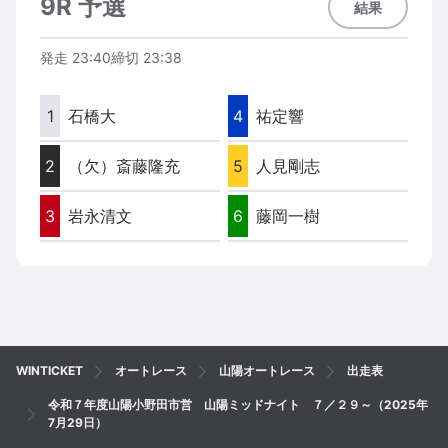
9R 予選
結果
発走
23:40
締切
23:38
1
石橋大
4
祐定響
2
（欠）
斎藤隆充
5
人見剛志
3
岩永清文
6
藤岡一樹
WINTICKET
オートレース
山陽オートレース
出走表
令和７年度山陽小野田市営 山陽ミッドナイト ７／２９～（2025年
7月29日）