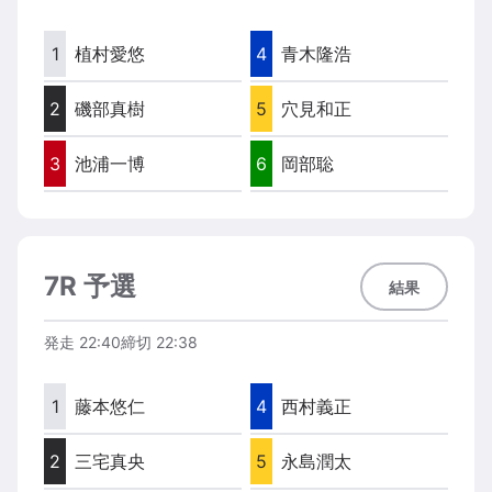
1
植村愛悠
4
青木隆浩
2
磯部真樹
5
穴見和正
3
池浦一博
6
岡部聡
7R 予選
結果
発走
22:40
締切
22:38
1
藤本悠仁
4
西村義正
2
三宅真央
5
永島潤太