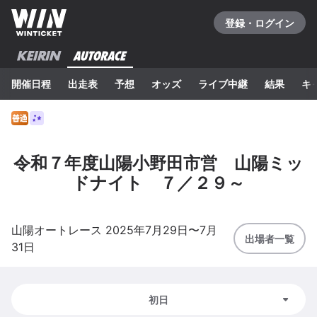
登録・ログイン
開催日程
出走表
予想
オッズ
ライブ中継
結果
キ
令和７年度山陽小野田市営 山陽ミッ
ドナイト ７／２９～
山陽
オートレース
2025年7月29日
〜
7月
出場者一覧
31日
初日