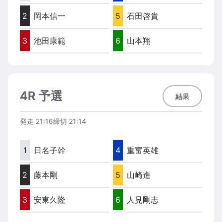
2
岡本信一
5
石田啓貴
3
池田康範
6
山本翔
4R 予選
結果
発走
21:16
締切
21:14
1
日名子幹
4
重富英雄
2
藤本剛
5
山崎進
3
安東久隆
6
人見剛志