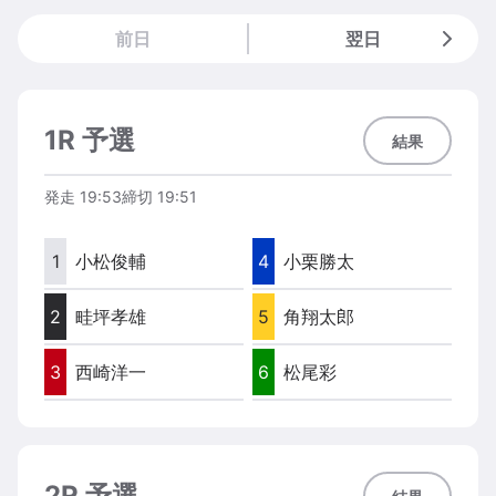
前日
翌日
1R 予選
結果
発走
19:53
締切
19:51
1
小松俊輔
4
小栗勝太
2
畦坪孝雄
5
角翔太郎
3
西崎洋一
6
松尾彩
2R 予選