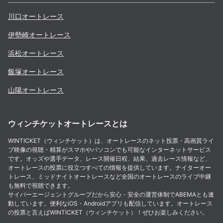
川口
オートレース
伊勢崎
オートレース
浜松
オートレース
飯塚
オートレース
山陽
オートレース
ウィンチケットオートレースとは
WINTICKET（ウィンチケット）は、オートレースのネット投票・高画質ライ
ブ映像の視聴・精算がスマホやパソコンでも可能なインターネットサービス
です。オッズや選手データ、レース開催日程、結果、過去レース情報など、
オートレースの投票に役立つすべての情報を提供しています。ナイターオー
トレース、ミッドナイトオートレースなど全国のオートレースのライブ中継
も無料で視聴できます。
サイバーエージェントグループだから安心・安全の運営体制でABEMAとも連
動しています。便利なiOS・Androidアプリも配信しています。オートレース
の投票と言えばWINTICKET（ウィンチケット）！ぜひお楽しみください。