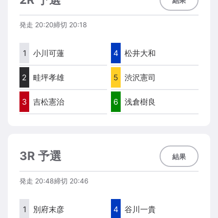
結果
発走
20:20
締切
20:18
1
小川可蓮
4
松井大和
2
畦坪孝雄
5
渋沢憲司
3
吉松憲治
6
浅倉樹良
3R 予選
結果
発走
20:48
締切
20:46
1
別府末彦
4
谷川一貴