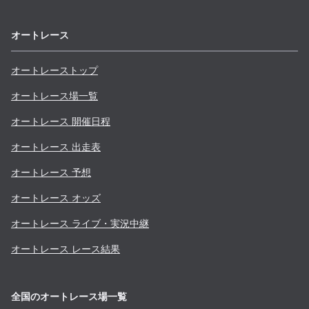
オートレース
オートレーストップ
オートレース場一覧
オートレース 開催日程
オートレース 出走表
オートレース 予想
オートレース オッズ
オートレース ライブ・実況中継
オートレース レース結果
全国のオートレース場一覧