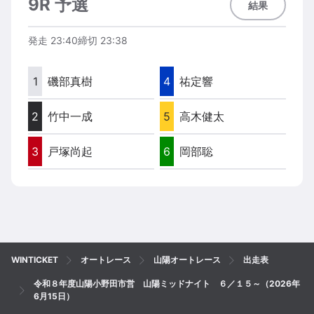
9R 予選
結果
発走
23:40
締切
23:38
1
磯部真樹
4
祐定響
2
竹中一成
5
高木健太
3
戸塚尚起
6
岡部聡
WINTICKET
オートレース
山陽オートレース
出走表
令和８年度山陽小野田市営 山陽ミッドナイト ６／１５～（2026年
6月15日）