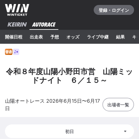
登録・ログイン
開催日程
出走表
予想
オッズ
ライブ中継
結果
キ
令和８年度山陽小野田市営 山陽ミッ
ドナイト ６／１５～
山陽
オートレース
2026年6月15日
〜
6月17
出場者一覧
日
初日