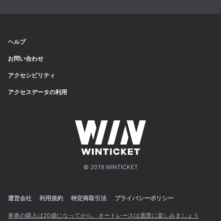
ヘルプ
お問い合わせ
アクセシビリティ
アクセスデータの利用
© 2019 WINTICKET
運営会社
利用規約
特定商取引法
プライバシーポリシー
車券の購入は20歳になってから、オートレースは適度に楽しみましょう