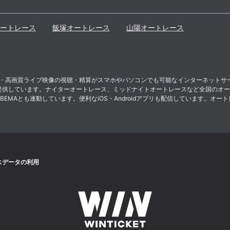
ートレース
飯塚
オートレース
山陽
オートレース
ト投票・高画質ライブ映像の視聴・精算がスマホやパソコンでも可能なインターネット
提供しています。ナイターオートレース、ミッドナイトオートレースなど全国のオー
MAとも連動しています。便利なiOS・Androidアプリも配信しています。オート
スデータの利用