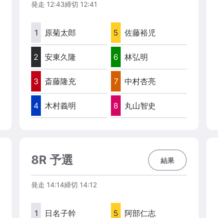
発走
12:43
締切
12:41
1
原菊太郎
5
佐藤裕児
2
安東久隆
6
林弘明
3
斎藤隆充
7
中村杏亮
4
木村義明
8
丸山智史
8R 予選
結果
発走
14:14
締切
14:12
1
日名子幹
5
阿部仁志