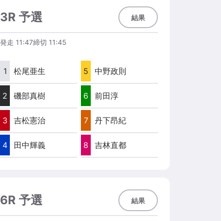
3R 予選
結果
発走
11:47
締切
11:45
1
松尾亜生
5
中野政則
2
磯部真樹
6
前田淳
3
吉松憲治
7
丹下昂紀
4
田中輝義
8
吉林直都
6R 予選
結果