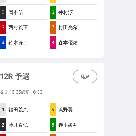
2
岡本信一
6
井村淳一
3
西村義正
7
村田光希
4
鈴木静二
8
森本優佑
12R 予選
結果
発走
16:35
締切
16:33
1
福田義久
5
浜野翼
2
藤井真弘
6
春本綾斗