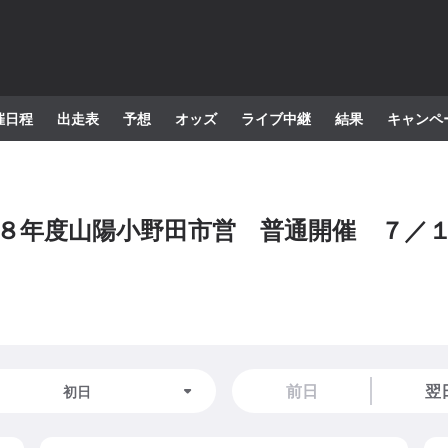
催日程
出走表
予想
オッズ
ライブ中継
結果
キャンペ
８年度山陽小野田市営 普通開催 ７／
前日
翌
初日