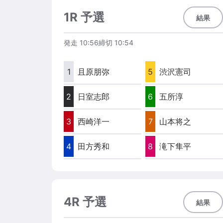
1R 予選
結果
発走
10:56
締切
10:54
1
且原朋弥
5
渋沢憲司
2
日室志郎
6
五所淳
3
西崎洋一
7
山本将之
4
田方秀和
8
滝下隼平
4R 予選
結果