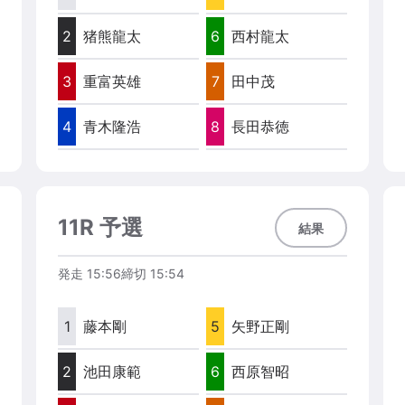
2
猪熊龍太
6
西村龍太
3
重富英雄
7
田中茂
4
青木隆浩
8
長田恭徳
11R 予選
結果
発走
15:56
締切
15:54
1
藤本剛
5
矢野正剛
2
池田康範
6
西原智昭