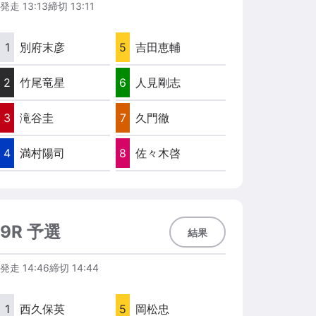
発走
13:13
締切
13:11
1
別府末彦
5
吉田恵輔
2
竹尾竜星
6
人見剛志
3
滝谷圭
7
久門徹
4
満村陽司
8
佐々木啓
9R 予選
結果
発走
14:46
締切
14:44
1
西久保英
5
岡松忠