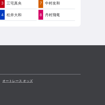
3
三宅真央
7
中村友和
4
松井大和
8
丹村飛竜
オートレース オッズ