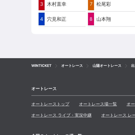
3
木村直幸
7
松尾彩
4
穴見和正
8
山本翔
WINTICKET
オートレース
山陽オートレース
出
オートレース
オートレーストップ
オートレース場一覧
オー
オートレース ライブ・実況中継
オートレース レ