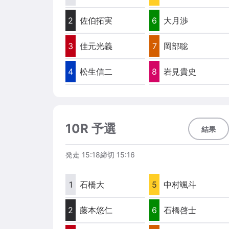
2
佐伯拓実
6
大月渉
3
佳元光義
7
岡部聡
4
松生信二
8
岩見貴史
10R 予選
結果
発走
15:18
締切
15:16
1
石橋大
5
中村颯斗
2
藤本悠仁
6
石橋啓士