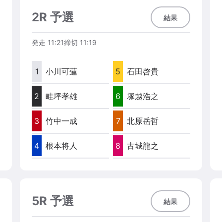
2R 予選
結果
発走
11:21
締切
11:19
1
小川可蓮
5
石田啓貴
2
畦坪孝雄
6
塚越浩之
3
竹中一成
7
北原岳哲
4
根本将人
8
古城龍之
5R 予選
結果