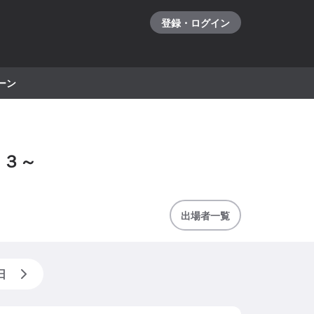
登録・ログイン
ーン
１３～
出場者一覧
日