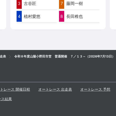
3
古谷匠
7
藤岡一樹
4
植村愛悠
8
長田稚也
走表
令和８年度山陽小野田市営 普通開催 ７／１３～（2026年7月13日）
トレース 開催日程
オートレース 出走表
オートレース 予想
ース結果