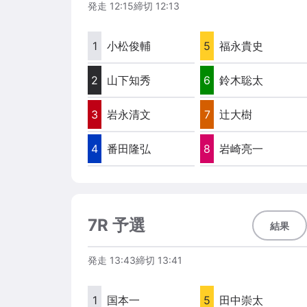
発走
12:15
締切
12:13
1
小松俊輔
5
福永貴史
2
山下知秀
6
鈴木聡太
3
岩永清文
7
辻大樹
4
番田隆弘
8
岩崎亮一
7R 予選
結果
発走
13:43
締切
13:41
1
国本一
5
田中崇太