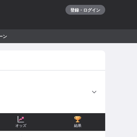
登録・ログイン
ーン
6
R
7
R
8
R
9
R
10
R
11
R
予選
予選
予選
予選
予選
予選
オッズ
結果