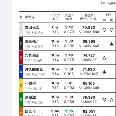
基本情報
前10走詳
予想
選手名
ハンデ
試走T
審査P
車
車
選手名
ST
偏差
現ランク(前)
ハンデ/ST
晴
雨
0
m
3.42
野田光宏
70.930
野田光宏
1
1
0.13
0.073
A-104
(
A-165
)
0
m/
0.13
24
期
54
歳
浜松
10
m
3.39
道智亮介
68.398
道智亮介
2
2
0.13
0.099
A-136
(
A-133
)
10
m/
0.13
34
期
36
歳
飯塚
10
m
3.40
穴見和正
74.727
穴見和正
3
3
0.14
0.075
A-69
(
B-38
)
10
m/
0.14
12
期
71
歳
山陽
10
m
3.38
佐久間健光
74.930
佐久間健
4
4
0.14
0.108
A-67
(
A-109
)
10
m/
0.14
26
期
47
歳
伊勢崎
10
m
3.41
小原望
68.165
小原望
5
5
0.17
0.094
A-139
(
A-135
)
10
m/
0.17
31
期
45
歳
川口
10
m
3.38
遠藤誠
79.393
遠藤誠
6
6
0.13
0.088
A-39
(
A-72
)
10
m/
0.13
25
期
51
歳
浜松
20
m
3.35
落合巧
82.551
落合巧
7
7
0.18
0.093
A-22
(
A-83
)