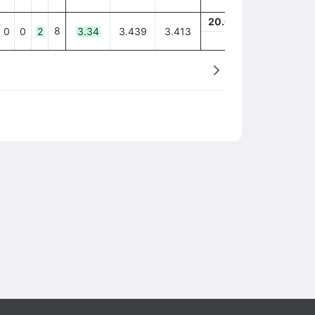
1
-
2
-
4
-
21
20.0
%
35.0
%
18
8
0
0
2
3.34
3.439
3.413
7
-
1
-
6
-
25