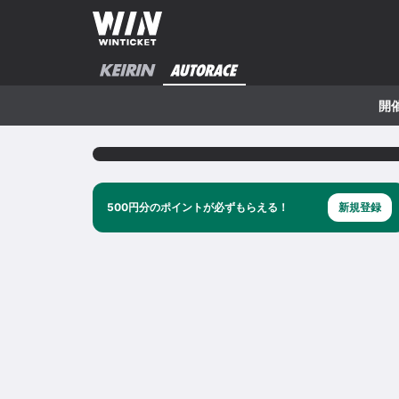
開
500円分のポイントが必ずもらえる！
新規登録