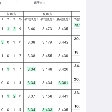
細
選手コメ
前10走
良10走
近90日成績
近
1
2
3
外
平均試走T
平均競走T
最高競走T
2連対率
3連対率
2連
41.5
%
58.5
%
36
6
1
1
2
3.40
3.473
3.435
6
-
11
-
7
-
17
20.8
%
29.2
%
22
6
3
0
1
3.38
3.479
3.442
6
-
4
-
4
-
34
18.9
%
27.0
%
14
7
1
0
1
3.38
3.455
3.439
2
-
5
-
3
-
27
34.5
%
48.3
%
38
7
1
1
1
3.34
3.448
3.426
5
-
5
-
4
-
14
20.6
%
29.4
%
29
8
0
0
1
3.34
3.434
3.391
3
-
4
-
3
-
23
33.3
%
38.9
%
26
6
1
1
2
3.37
3.458
3.441
4
-
8
-
2
-
22
10.7
%
25.0
%
21
9
0
0
1
3.34
3.433
3.405