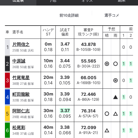
出走表
予想
オッズ
結果
基本情報
前10走詳細
選手コメ
予想
前10
選手名
ハンデ
試走T
審査P
車
車
選手名
ST
偏差
現ランク(前)
ハンデ/ST
晴
雨
1
2
0
m
3.47
片岡信之
43.878
片岡信之
1
1
0
0
0.18
0.11
B-105
(
B-109
)
0
m/
0.18
25
期
50
歳
浜松
10
m
3.44
中原誠
55.565
中原誠
2
2
1
1
0.16
0.075
B-30
(
A-222
)
10
m/
0.16
26
期
50
歳
飯塚
20
m
3.39
竹尾竜星
66.005
竹尾竜星
3
3
0
1
0.14
0.105
A-169
(
B-105
)
20
m/
0.14
38
期
27
歳
飯塚
30
m
3.39
町田龍駿
72.446
町田龍駿
4
4
1
0
0.18
0.094
A-86
(
A-129
)
30
m/
0.18
32
期
35
歳
飯塚
30
m
3.37
阿部仁志
76.314
阿部仁志
5
5
1
1
0.16
0.095
A-57
(
A-57
)
30
m/
0.16
29
期
46
歳
飯塚
40
m
3.38
松尾彩
72.099
松尾彩
6
6
1
1
0.14
0.066
A-91
(
A-21
)
40
m/
0.14
34
期
37
歳
山陽