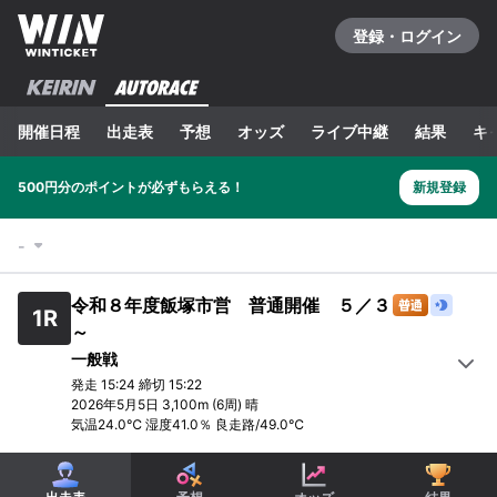
登録・ログイン
開催日程
出走表
予想
オッズ
ライブ中継
結果
キ
500円分のポイントが必ずもらえる！
新規登録
-
令和８年度飯塚市営 普通開催 ５／３
1
R
～
一般戦
発走
15:24
締切
15:22
2026年5月5日
3,100m
(6周)
晴
気温
24.0
℃ 湿度
41.0
％
良走路
/
49.0
℃
1
R
2
R
3
R
4
R
5
R
6
R
一般戦
一般戦
一般戦
一般戦
一般戦
一般