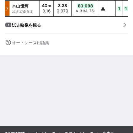
40
m
3.38
木山優輝
80.098
木山優輝
7
7
1
1
0.16
0.079
A-31
(
A-76
)
40
m/
0.16
33
期
27
歳
飯塚
試走映像を観る
オートレース用語集