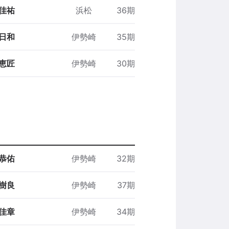
佳祐
浜松
36
期
日和
伊勢崎
35
期
恵匠
伊勢崎
30
期
恭佑
伊勢崎
32
期
樹良
伊勢崎
37
期
佳章
伊勢崎
34
期