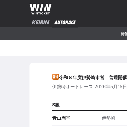
開
令和８年度伊勢崎市営 普通開催
伊勢崎
オートレース
2026年5月15日
S級
青山周平
伊勢崎