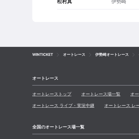
松村真
伊勢崎
WINTICKET
オートレース
伊勢崎オートレース
オートレース
オートレーストップ
オートレース場一覧
オー
オートレース ライブ・実況中継
オートレース レ
全国のオートレース場一覧