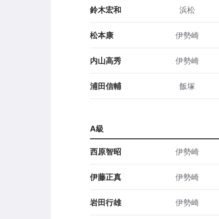
鈴木宏和
浜松
松本康
伊勢崎
内山高秀
伊勢崎
浦田信輔
飯塚
A級
西原智昭
伊勢崎
伊藤正真
伊勢崎
岩田行雄
伊勢崎