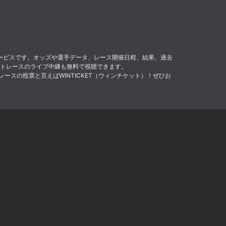
サービスです。オッズや選手データ、レース開催日程、結果、過去
トレースのライブ中継も無料で視聴できます。
レースの投票と言えばWINTICKET（ウィンチケット）！ぜひお