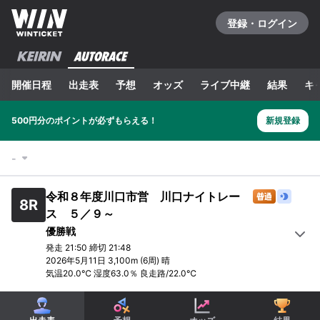
登録・ログイン
開催日程
出走表
予想
オッズ
ライブ中継
結果
キ
500円分のポイントが必ずもらえる！
新規登録
-
令和８年度川口市営 川口ナイトレー
8
R
ス ５／９～
優勝戦
発走
21:50
締切
21:48
2026年5月11日
3,100m
(6周)
晴
気温
20.0
℃ 湿度
63.0
％
良走路
/
22.0
℃
1
R
2
R
3
R
4
R
5
R
6
R
一般戦
一般戦
一般戦
一般戦
一般戦
選抜