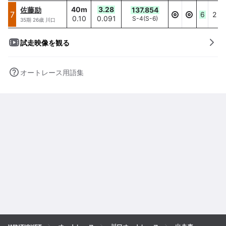
40
m
3.28
佐藤励
137.854
佐藤励
7
7
6
2
0.10
0.091
S-4
(
S-6
)
40
m/
0.10
35
期
26
歳
川口
試走映像を観る
オートレース用語集