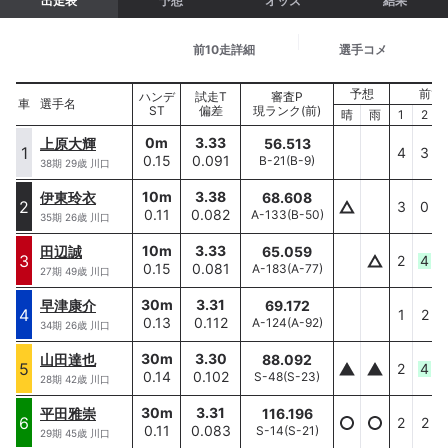
出走表
予想
オッズ
結果
基本情報
前10走詳細
選手コメ
予想
前10
選手名
ハンデ
試走T
審査P
車
車
選手名
ST
偏差
現ランク(前)
ハンデ/ST
晴
雨
1
2
0
m
3.33
上原大輝
56.513
上原大輝
1
1
4
3
0.15
0.091
B-21
(
B-9
)
0
m/
0.15
38
期
29
歳
川口
10
m
3.38
伊東玲衣
68.608
伊東玲衣
2
2
3
0
0.11
0.082
A-133
(
B-50
)
10
m/
0.11
35
期
26
歳
川口
10
m
3.33
田辺誠
65.059
田辺誠
3
3
2
4
0.15
0.081
A-183
(
A-77
)
10
m/
0.15
27
期
49
歳
川口
30
m
3.31
早津康介
69.172
早津康介
4
4
1
2
0.13
0.112
A-124
(
A-92
)
30
m/
0.13
34
期
26
歳
川口
30
m
3.30
山田達也
88.092
山田達也
5
5
2
4
0.14
0.102
S-48
(
S-23
)
30
m/
0.14
28
期
42
歳
川口
30
m
3.31
平田雅崇
116.196
平田雅崇
6
6
2
2
0.11
0.083
S-14
(
S-21
)
30
m/
0.11
29
期
45
歳
川口