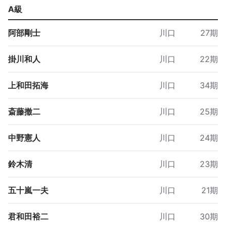
A級
阿部剛士
川口
27
期
掛川和人
川口
22
期
上和田拓海
川口
34
期
斎藤撤二
川口
25
期
中野憲人
川口
24
期
鈴木清
川口
23
期
五十嵐一夫
川口
21
期
君和田裕二
川口
30
期