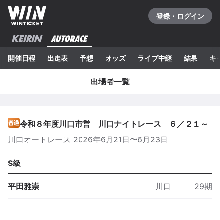
登録・ログイン
開催日程
出走表
予想
オッズ
ライブ中継
結果
キ
出場者一覧
令和８年度川口市営 川口ナイトレース ６／２１～
川口
オートレース
2026年6月21日
〜
6月23日
S級
平田雅崇
川口
29
期