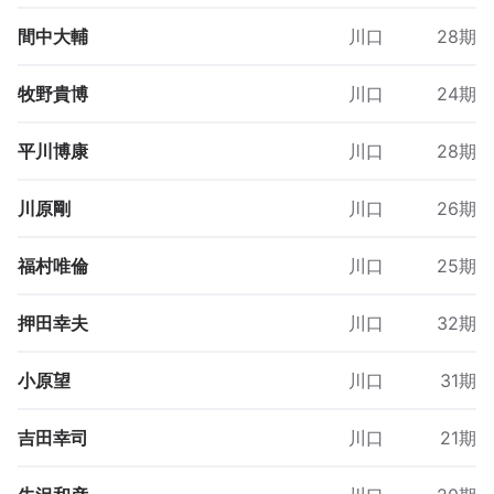
間中大輔
川口
28
期
牧野貴博
川口
24
期
平川博康
川口
28
期
川原剛
川口
26
期
福村唯倫
川口
25
期
押田幸夫
川口
32
期
小原望
川口
31
期
吉田幸司
川口
21
期