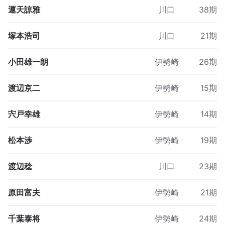
運天諒雅
川口
38
期
塚本浩司
川口
21
期
小田雄一朗
伊勢崎
26
期
渡辺京二
伊勢崎
15
期
宍戸幸雄
伊勢崎
14
期
松本渉
伊勢崎
19
期
渡辺稔
川口
23
期
原田富夫
伊勢崎
21
期
千葉泰将
伊勢崎
24
期