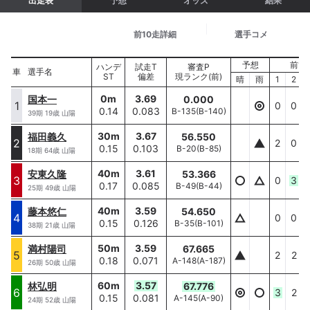
出走表
予想
オッズ
結果
基本情報
前10走詳細
選手コメ
予想
前10
選手名
ハンデ
試走T
審査P
車
車
選手名
ST
偏差
現ランク(前)
ハンデ/ST
晴
雨
1
2
0
m
3.69
国本一
0.000
国本一
1
1
0
0
0.14
0.083
B-135
(
B-140
)
0
m/
0.14
39
期
19
歳
山陽
30
m
3.67
福田義久
56.550
福田義久
2
2
2
0
0.15
0.103
B-20
(
B-85
)
30
m/
0.15
18
期
64
歳
山陽
40
m
3.61
安東久隆
53.366
安東久隆
3
3
0
3
0.17
0.085
B-49
(
B-44
)
40
m/
0.17
25
期
49
歳
山陽
40
m
3.59
藤本悠仁
54.650
藤本悠仁
4
4
0
0
0.15
0.126
B-35
(
B-101
)
40
m/
0.15
38
期
21
歳
山陽
50
m
3.59
満村陽司
67.665
満村陽司
5
5
2
2
0.18
0.071
A-148
(
A-187
)
50
m/
0.18
26
期
50
歳
山陽
60
m
3.57
林弘明
67.776
林弘明
6
6
3
2
0.15
0.081
A-145
(
A-90
)
60
m/
0.15
24
期
52
歳
山陽