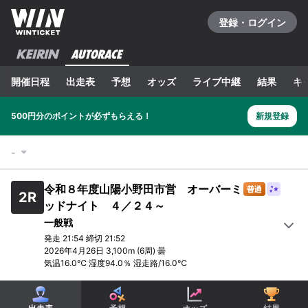
登録・ログイン
開催日程
出走表
予想
オッズ
ライブ中継
結果
キ
500円分のポイントが必ずもらえる！
新規登録
-
令和８年度山陽小野田市営 オーバーミ
2
R
ッドナイト ４／２４～
一般戦
発走
21:54
締切
21:52
2026年4月26日
3,100m
(6周)
曇
気温
16.0
℃ 湿度
94.0
％
湿走路
/
16.0
℃
1
R
2
R
3
R
4
R
5
R
6
R
一般戦
一般戦
一般戦
一般戦
一般戦
選抜