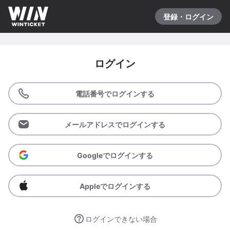
登録・ログイン
ログイン
電話番号でログインする
メールアドレスでログインする
Googleでログインする
Appleでログインする
ログインできない場合