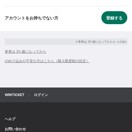
アカウントをお持ちでない方
登録する
↓車券は 20 歳になってから↓ ↓のめ
車券は 20 歳になってから
のめり込みが不安な方はこちら（購入限度額の設定）
WINTICKET
ログイン
ヘルプ
お問い合わせ