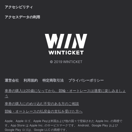
アクセシビリティ
アクセスデータの利用
© 2019 WINTICKET
運営会社
利用規約
特定商取引法
プライバシーポリシー
車券の購入は20歳になってから、競輪・オートレースは適度に楽しみましょ
う
車券の購入にのめり込む不安のある方のご相談
競輪・オートレースの払戻金の支払を受けた方へ
Apple、Apple ロゴ、Apple Payは米国および他の国々で登録された Apple Inc. の商標で
す。App Store は Apple Inc. のサービスマークです。 Android、Google Play および
Google Play ロゴは、Google LLC の商標です。