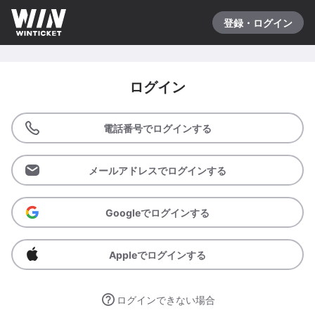
登録・ログイン
ログイン
電話番号でログインする
メールアドレスでログインする
Googleでログインする
Appleでログインする
ログインできない場合