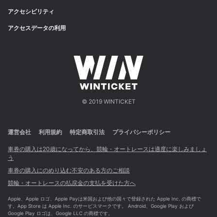
アクセシビリティ
アクセスデータの利用
© 2019 WINTICKET
運営会社
利用規約
特定商取引法
プライバシーポリシー
車券の購入は20歳になってから、競輪・オートレースは適度に楽しみましょ
う
車券の購入にのめり込む不安のある方のご相談
競輪・オートレースの払戻金の支払を受けた方へ
Apple、Apple ロゴ、Apple Payは米国および他の国々で登録された Apple Inc. の商標で
す。App Store は Apple Inc. のサービスマークです。 Android、Google Play および
Google Play ロゴは、Google LLC の商標です。