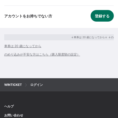
アカウントをお持ちでない方
登録する
↓車券は 20 歳になってから↓ ↓の
車券は 20 歳になってから
のめり込みが不安な方はこちら（購入限度額の設定）
WINTICKET
ログイン
ヘルプ
お問い合わせ