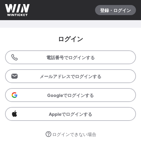
登録・ログイン
ログイン
電話番号でログインする
メールアドレスでログインする
Googleでログインする
Appleでログインする
ログインできない場合