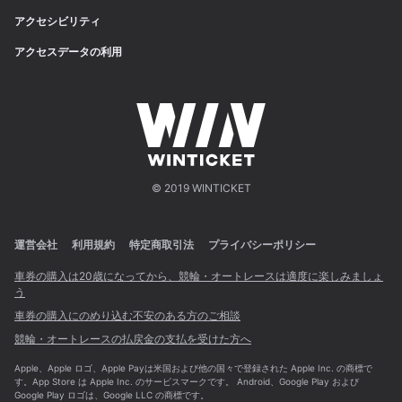
アクセシビリティ
アクセスデータの利用
© 2019 WINTICKET
運営会社
利用規約
特定商取引法
プライバシーポリシー
車券の購入は20歳になってから、競輪・オートレースは適度に楽しみましょ
う
車券の購入にのめり込む不安のある方のご相談
競輪・オートレースの払戻金の支払を受けた方へ
Apple、Apple ロゴ、Apple Payは米国および他の国々で登録された Apple Inc. の商標で
す。App Store は Apple Inc. のサービスマークです。 Android、Google Play および
Google Play ロゴは、Google LLC の商標です。