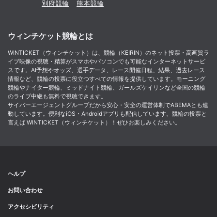
別府
競輪
熊本
競輪
ウィンチケット競輪とは
WINTICKET（ウィンチケット）は、競輪（KEIRIN）のネット投票・高画質ラ
イブ映像の視聴・精算がスマホやパソコンでも可能なインターネットサービ
スです。AI予想やオッズ、選手データ、レース開催日程、結果、過去レース
情報など、競輪の投票に役立つすべての情報を提供しています。モーニング
競輪やナイター競輪、ミッドナイト競輪、ガールズケイリンなど全国の競輪
のライブ中継も無料で視聴できます。
サイバーエージェントグループだから安心・安全の運営体制でABEMAとも連
動しています。便利なiOS・Androidアプリも配信しています。競輪の投票と
言えば WINTICKET（ウィンチケット）！ぜひお楽しみください。
ヘルプ
お問い合わせ
アクセシビリティ