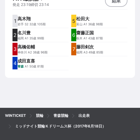
結果
発走
23:19
締切
23:14
高木翔
松田大
1
5
岩手
S2 32歳 105期
富山
A1 36歳 98期
名川豊
齋藤正国
2
6
福岡
A1 35歳 99期
栃木
A1 43歳 87期
高橋佑輔
藤田剣次
3
7
神奈川
A2 38歳 96期
福岡
A3 49歳 85期
成田直喜
4
青森
A1 50歳 81期
WINTICKET
競輪
青森競輪
出走表
ミッドナイト競輪Ｋドリームス杯（2017年6月18日）