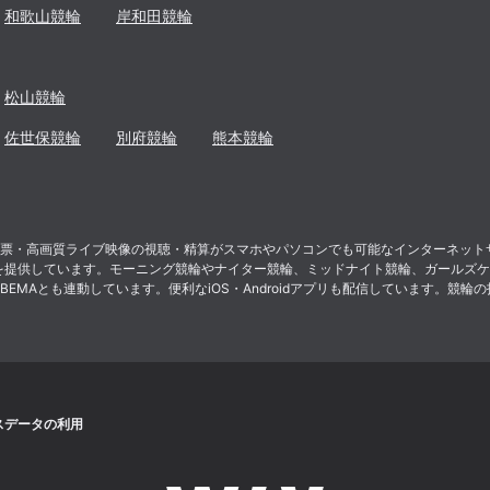
和歌山
競輪
岸和田
競輪
松山
競輪
佐世保
競輪
別府
競輪
熊本
競輪
のネット投票・高画質ライブ映像の視聴・精算がスマホやパソコンでも可能なインターネッ
を提供しています。モーニング競輪やナイター競輪、ミッドナイト競輪、ガールズケ
MAとも連動しています。便利なiOS・Androidアプリも配信しています。競輪の投
スデータの利用