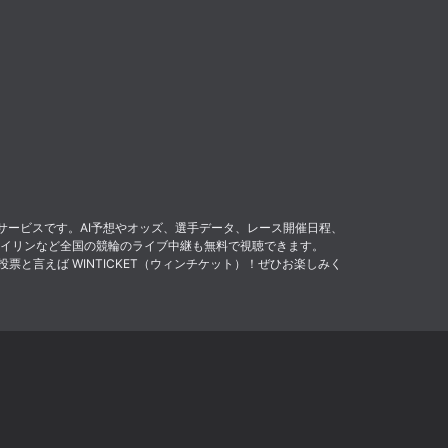
トサービスです。AI予想やオッズ、選手データ、レース開催日程、
イリンなど全国の競輪のライブ中継も無料で視聴できます。
票と言えば WINTICKET（ウィンチケット）！ぜひお楽しみく