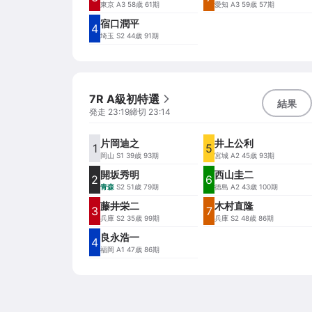
東京
A3 58歳 61期
愛知
A3 59歳 57期
宿口潤平
4
埼玉
S2 44歳 91期
7R A級初特選
結果
発走
23:19
締切
23:14
片岡迪之
井上公利
1
5
岡山
S1 39歳 93期
宮城
A2 45歳 93期
開坂秀明
西山圭二
2
6
青森
S2 51歳 79期
徳島
A2 43歳 100期
藤井栄二
木村直隆
3
7
兵庫
S2 35歳 99期
兵庫
S2 48歳 86期
良永浩一
4
福岡
A1 47歳 86期