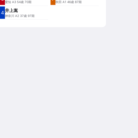
愛知
A3 54歳 70期
秋田
A1 46歳 87期
井上嵩
4
神奈川
A2 37歳 97期