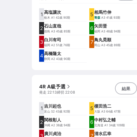
高塩讓次
相馬竹伸
1
5
栃木
A1 42歳 90期
青森
A3 41歳 93期
石山直哉
矢田晋
2
6
徳島
A3 45歳 85期
福岡
A3 48歳 94期
白川有司
鳥丸晃順
3
7
福岡
A2 51歳 76期
岡山
A3 45歳 89期
高橋隆太
4
静岡
A2 43歳 90期
4R A級予選
結果
発走
22:13
締切
22:08
吉川起也
榎田浩二
1
5
富山
S2 43歳 92期
大阪
A3 64歳 47期
関根彰人
中村弘之輔
2
6
沖縄
A2 38歳 94期
北海道
A1 34歳 109期
廣川貞治
清水広幸
3
7