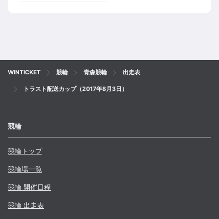
WINTICKET
競輪
青森競輪
出走表
トラスト配送カップ（2017年8月3日）
競輪
競輪トップ
競輪場一覧
競輪 開催日程
競輪 出走表