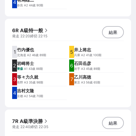
4
奈良
A2 44歳 90期
6R A級特一般
結果
発走
22:20
締切
22:15
竹内優也
井上将志
1
5
北海道
A2 46歳 89期
兵庫
A2 41歳 100期
岩崎将士
石田岳彦
2
6
青森
A1 43歳 88期
岩手
A3 45歳 89期
等々力久就
乙川高徳
3
7
長野
A3 35歳 98期
東京
A3 56歳 65期
吉村文隆
4
京都
A2 54歳 70期
7R A級準決勝
結果
発走
22:40
締切
22:35