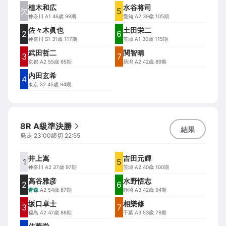
植木和広
水谷将司
欠
5
神奈川
A1 46歳 98期
愛知
A2 39歳 105期
佐々木眞也
土田栄二
2
6
神奈川
S1 31歳 117期
茨城
A1 30歳 115期
武田哲二
関智晴
3
7
京都
A2 55歳 65期
新潟
A2 42歳 89期
内田玄希
4
東京
S2 45歳 94期
8R A級準決勝
結果
発走
23:00
締切
22:55
井上嵩
吉田元輝
1
5
神奈川
A2 37歳 97期
茨城
A2 40歳 100期
高谷雅彦
水野悟志
2
6
青森
A2 54歳 67期
静岡
A3 42歳 94期
坂口卓士
相樂修
3
7
福島
A2 47歳 88期
千葉
A3 53歳 78期