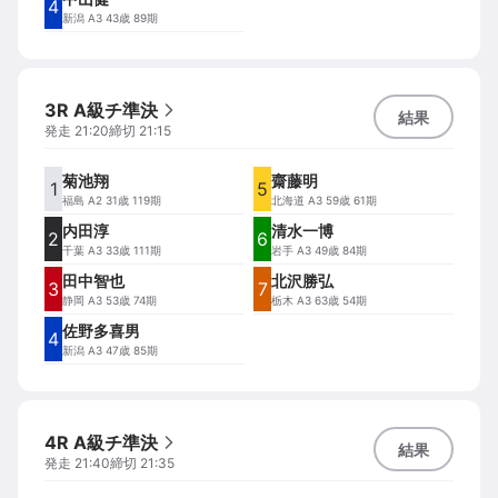
4
新潟
A3 43歳 89期
3R A級チ準決
結果
発走
21:20
締切
21:15
菊池翔
齋藤明
1
5
福島
A2 31歳 119期
北海道
A3 59歳 61期
内田淳
清水一博
2
6
千葉
A3 33歳 111期
岩手
A3 49歳 84期
田中智也
北沢勝弘
3
7
静岡
A3 53歳 74期
栃木
A3 63歳 54期
佐野多喜男
4
新潟
A3 47歳 85期
4R A級チ準決
結果
発走
21:40
締切
21:35