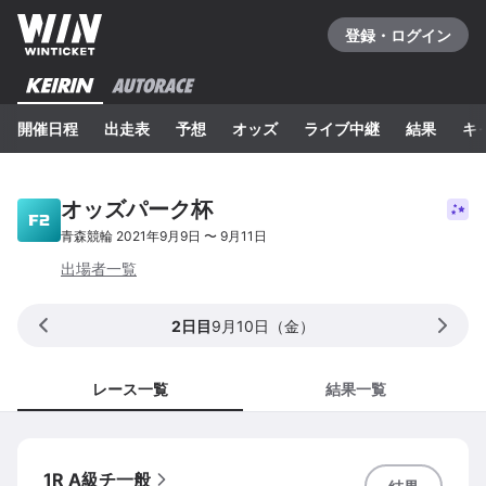
登録・ログイン
開催日程
出走表
予想
オッズ
ライブ中継
結果
キ
オッズパーク杯
青森
競輪
2021年9月9日
〜
9月11日
出場者一覧
2日目
9月10日（金）
レース一覧
結果一覧
1R A級チ一般