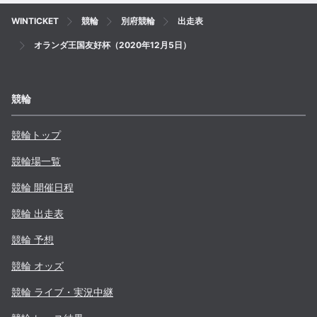
WINTICKET
競輪
別府競輪
出走表
オランダ王国友好杯（2020年12月5日）
競輪
競輪トップ
競輪場一覧
競輪 開催日程
競輪 出走表
競輪 予想
競輪 オッズ
競輪 ライブ・実況中継