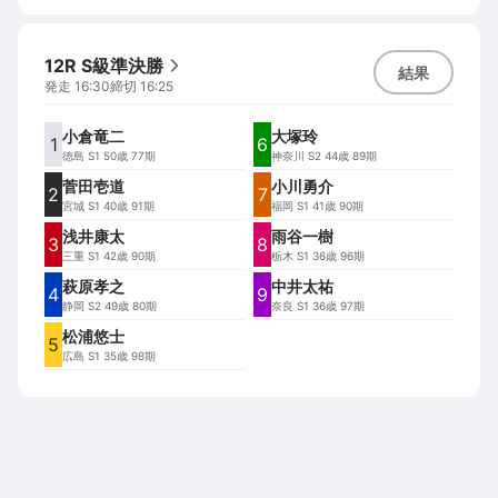
12R S級準決勝
結果
発走
16:30
締切
16:25
小倉竜二
大塚玲
1
6
徳島
S1 50歳 77期
神奈川
S2 44歳 89期
菅田壱道
小川勇介
2
7
宮城
S1 40歳 91期
福岡
S1 41歳 90期
浅井康太
雨谷一樹
3
8
三重
S1 42歳 90期
栃木
S1 36歳 96期
萩原孝之
中井太祐
4
9
静岡
S2 49歳 80期
奈良
S1 36歳 97期
松浦悠士
5
広島
S1 35歳 98期