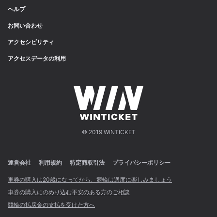
ヘルプ
お問い合わせ
アクセシビリティ
アクセスデータの利用
© 2019 WINTICKET
運営会社
利用規約
特定商取引法
プライバシーポリシー
車券の購入は20歳になってから、競輪は適度に楽しみましょう
車券の購入にのめり込む不安のある方のご相談
競輪の払戻金の支払を受けた方へ