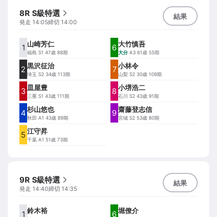
8R S級特選
結果
発走
14:05
締切
14:00
山崎芳仁
大竹慎吾
1
6
福島
S1 47歳 88期
大分
A3 61歳 55期
黒沢征治
小林令
2
7
埼玉
S2 34歳 113期
山梨
S2 30歳 109期
皿屋豊
小堺浩二
3
8
三重
S1 43歳 111期
石川
S2 43歳 91期
杉山悠也
齋藤登志信
4
9
秋田
A1 43歳 89期
宮城
S2 53歳 80期
江守昇
5
千葉
A1 51歳 73期
9R S級特選
結果
発走
14:40
締切
14:35
鈴木裕
堀僚介
1
6