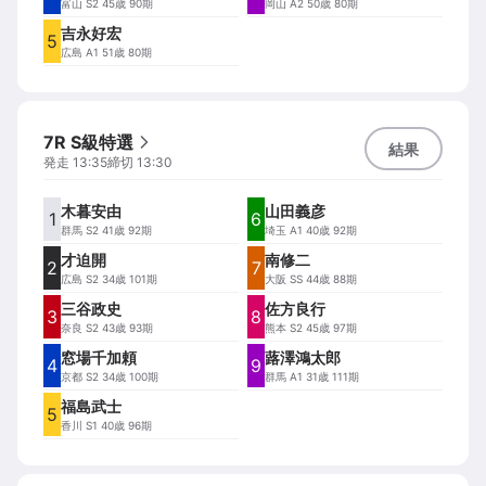
富山
S2 45歳 90期
岡山
A2 50歳 80期
吉永好宏
5
広島
A1 51歳 80期
7R S級特選
結果
発走
13:35
締切
13:30
木暮安由
山田義彦
1
6
群馬
S2 41歳 92期
埼玉
A1 40歳 92期
才迫開
南修二
2
7
広島
S2 34歳 101期
大阪
SS 44歳 88期
三谷政史
佐方良行
3
8
奈良
S2 43歳 93期
熊本
S2 45歳 97期
窓場千加頼
蕗澤鴻太郎
4
9
京都
S2 34歳 100期
群馬
A1 31歳 111期
福島武士
5
香川
S1 40歳 96期