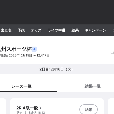
出走表
予想
オッズ
ライブ中継
結果
キャンペーン
九州スポーツ杯
出
府
競輪
2025年12月15日
〜
12月17日
2日目
12月16日（火）
レース一覧
結果一覧
2R A級一般
結果
発走
16:18
締切
16:13