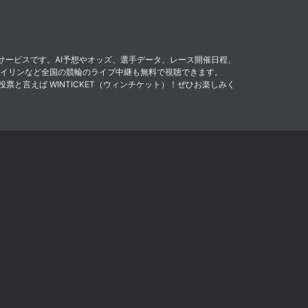
トサービスです。AI予想やオッズ、選手データ、レース開催日程、
イリンなど全国の競輪のライブ中継も無料で視聴できます。
票と言えば WINTICKET（ウィンチケット）！ぜひお楽しみく