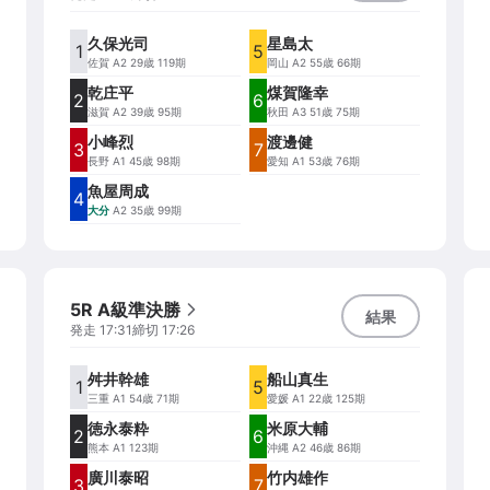
久保光司
星島太
1
5
佐賀
A2 29歳 119期
岡山
A2 55歳 66期
乾庄平
煤賀隆幸
2
6
滋賀
A2 39歳 95期
秋田
A3 51歳 75期
小峰烈
渡邊健
3
7
長野
A1 45歳 98期
愛知
A1 53歳 76期
魚屋周成
4
大分
A2 35歳 99期
5R A級準決勝
結果
発走
17:31
締切
17:26
舛井幹雄
船山真生
1
5
三重
A1 54歳 71期
愛媛
A1 22歳 125期
徳永泰粋
米原大輔
2
6
熊本
A1 123期
沖縄
A2 46歳 86期
廣川泰昭
竹内雄作
3
7