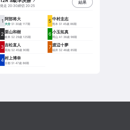
12R S級準決勝
結果
発走
20:30
締切
20:25
阿部将大
中村圭志
1
5
大分
S1 30歳 117期
熊本
S1 45歳 86期
栗山和樹
小玉拓真
2
6
岐阜
S2 29歳 125期
岡山
A1 36歳 98期
吉松直人
渡辺十夢
3
7
高知
S2 45歳 90期
福井
S2 46歳 85期
村上博幸
4
京都
S1 47歳 86期