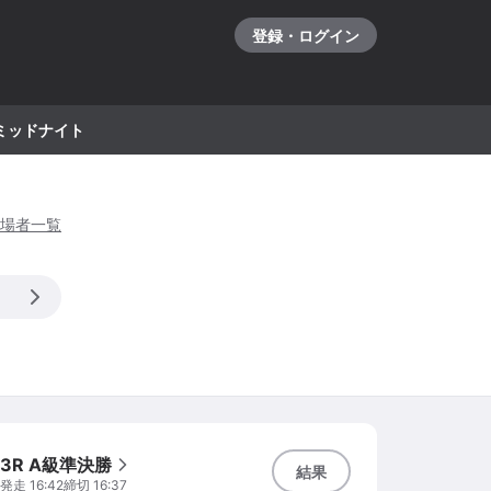
登録・ログイン
ミッドナイト
場者一覧
3R A級準決勝
結果
発走
16:42
締切
16:37