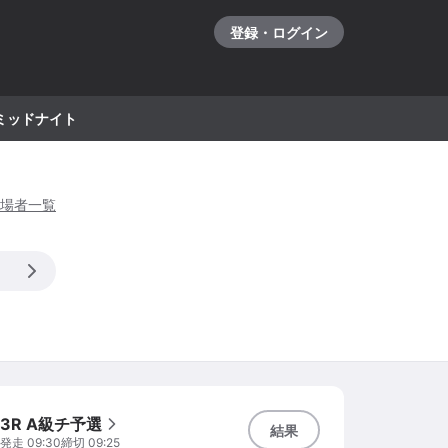
登録・ログイン
ミッドナイト
場者一覧
3R A級チ予選
結果
発走
09:30
締切
09:25