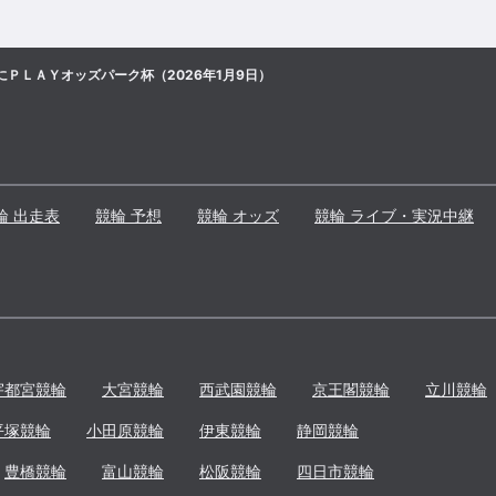
にＰＬＡＹオッズパーク杯（2026年1月9日）
輪 出走表
競輪 予想
競輪 オッズ
競輪 ライブ・実況中継
宇都宮
競輪
大宮
競輪
西武園
競輪
京王閣
競輪
立川
競輪
平塚
競輪
小田原
競輪
伊東
競輪
静岡
競輪
豊橋
競輪
富山
競輪
松阪
競輪
四日市
競輪