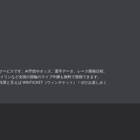
トサービスです。AI予想やオッズ、選手データ、レース開催日程、
イリンなど全国の競輪のライブ中継も無料で視聴できます。
票と言えば WINTICKET（ウィンチケット）！ぜひお楽しみく