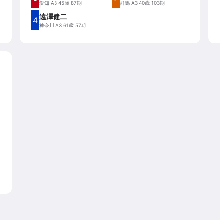
愛知
A3 45歳 87期
群馬
A3 40歳 103期
遠澤健二
4
神奈川
A3 61歳 57期