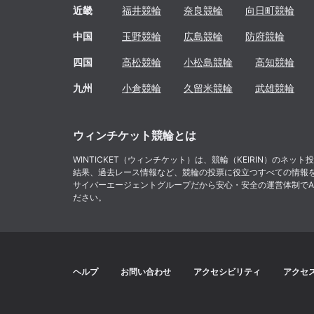
近畿
福井
競輪
奈良
競輪
向日町
競輪
中国
玉野
競輪
広島
競輪
防府
競輪
四国
高松
競輪
小松島
競輪
高知
競輪
九州
小倉
競輪
久留米
競輪
武雄
競輪
ウィンチケット競輪とは
WINTICKET（ウィンチケット）は、競輪（KEIRIN）
結果、過去レース情報など、競輪の投票に役立つすべての情報
サイバーエージェントグループだから安心・安全の運営体制でABE
ださい。
ヘルプ
お問い合わせ
アクセシビリティ
アクセ