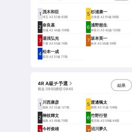
茂木和臣
杉浦康一
1
5
埼玉
A3 57歳 63期
北海道
A2 61歳 58期
奈良基
浦野慈生
2
6
宮城
A2 44歳 109期
神奈川
A3 40歳 103期
湯浅弘光
坂本英一
3
7
千葉
A3 53歳 74期
栃木
A3 58歳 59期
松本一成
4
新潟
A3 51歳 77期
4R A級チ予選
結果
発走
09:50
締切
09:45
川西康彦
渡邊颯太
1
5
徳島
A2 22歳 127期
静岡
A3 31歳 109期
榊枝輝文
竹野行登
2
6
福島
A3 49歳 79期
鹿児島
A3 59歳 64期
今村俊雄
沼川夢久
3
7