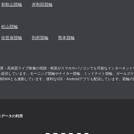
和歌山
競輪
岸和田
競輪
松山
競輪
佐世保
競輪
別府
競輪
熊本
競輪
のネット投票・高画質ライブ映像の視聴・精算がスマホやパソコンでも可能なインターネッ
を提供しています。モーニング競輪やナイター競輪、ミッドナイト競輪、ガールズケ
MAとも連動しています。便利なiOS・Androidアプリも配信しています。競輪の投
スデータの利用