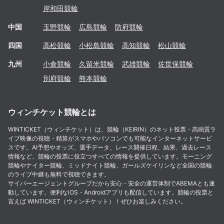
岸和田
競輪
中国
玉野
競輪
広島
競輪
防府
競輪
四国
高松
競輪
小松島
競輪
高知
競輪
松山
競輪
九州
小倉
競輪
久留米
競輪
武雄
競輪
佐世保
競輪
別府
競輪
熊本
競輪
ウィンチケット競輪とは
WINTICKET（ウィンチケット）は、競輪（KEIRIN）のネット投票・高画質ラ
イブ映像の視聴・精算がスマホやパソコンでも可能なインターネットサービ
スです。AI予想やオッズ、選手データ、レース開催日程、結果、過去レース
情報など、競輪の投票に役立つすべての情報を提供しています。モーニング
競輪やナイター競輪、ミッドナイト競輪、ガールズケイリンなど全国の競輪
のライブ中継も無料で視聴できます。
サイバーエージェントグループだから安心・安全の運営体制でABEMAとも連
動しています。便利なiOS・Androidアプリも配信しています。競輪の投票と
言えば WINTICKET（ウィンチケット）！ぜひお楽しみください。