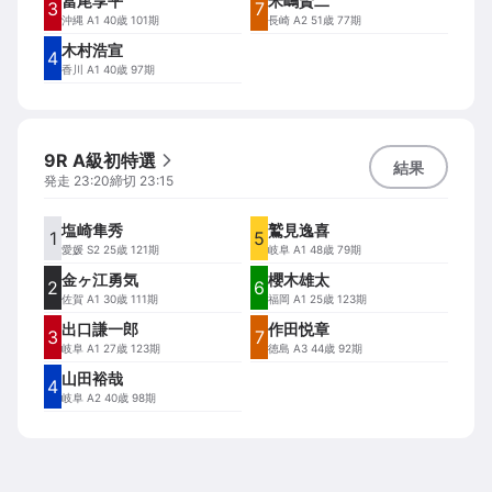
冨尾享平
米嶋賢二
3
7
沖縄
A1 40歳 101期
長崎
A2 51歳 77期
木村浩宣
4
香川
A1 40歳 97期
9R A級初特選
結果
発走
23:20
締切
23:15
塩崎隼秀
鷲見逸喜
1
5
愛媛
S2 25歳 121期
岐阜
A1 48歳 79期
金ヶ江勇気
櫻木雄太
2
6
佐賀
A1 30歳 111期
福岡
A1 25歳 123期
出口謙一郎
作田悦章
3
7
岐阜
A1 27歳 123期
徳島
A3 44歳 92期
山田裕哉
4
岐阜
A2 40歳 98期