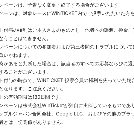
ンペーンは、予告なく変更・終了する場合がございます。
ペーンは、対象レースにWINTICKET内でご投票いただいた方
ト付与の権利はご本人さまのものとし、他者への譲渡、換金、
なうことはできません。
ンペーンについての参加者および第三者間のトラブルについて
負いかねます。
為があると判断した場合は、該当者のすべての応募ならびに還
することがございます。
ト付与の時点で、WINTICKET 投票会員の権利を失っていた場
となります。ご注意ください。
トの有効期限は180日間です。
ペーンは株式会社WinTicketが独自に主催しているものであり、
 アップルジャパン合同会社、Google LLC、およびその他のプ
者とは一切関係がありません。