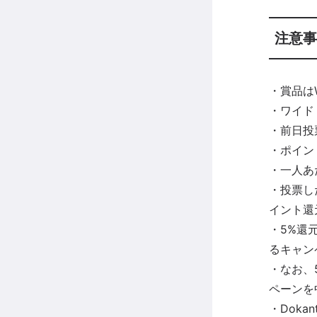
注意事
・賞品は
・ワイド
・前日投
・ポイン
・一人あ
・投票し
イント還
・5%還
るキャン
・なお、
ペーンを
・Doka