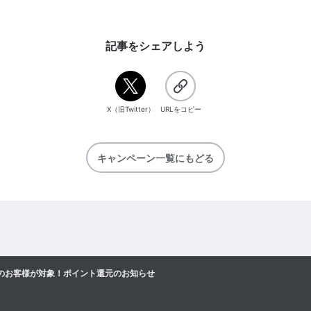
記事をシェアしよう
X（旧Twitter）
URLをコピー
キャンペーン一覧にもどる
のお客様が対象！ポイント還元のお知らせ