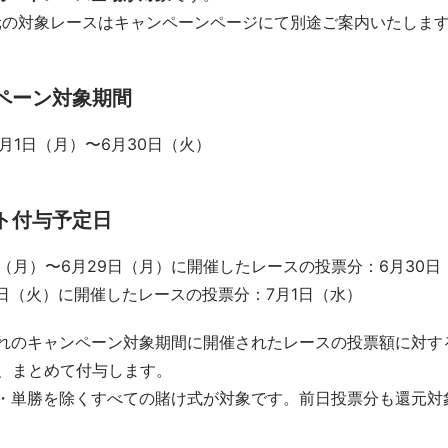
還元の対象レースはキャンペーンページにて別途ご案内いたしま
ペーン対象期間
6月1日（月）〜6月30日（火）
ト付与予定日
日（月）〜6月29日（月）に開催したレースの投票分：6月30日
0日（火）に開催したレースの投票分：7月1日（水）
ぞれのキャンペーン対象期間に開催されたレースの投票額に対す
、まとめて付与します。
ド・単勝を除くすべての賭け式が対象です。前日投票分も還元対