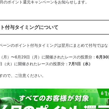
年6月のポイント還元キャンペーンをお知らせします。
ト付与タイミングについて
ペーンのポイント付与タイミングは翌月にまとめて付与ではな
日（月）〜6月29日（月）に開催されたレースの投票分：
6月3
0日（火）に開催されたレースの投票分：
7月1日（水）
すので、ご注意ください。