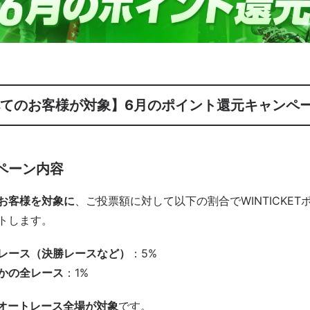
てのお客様が対象】6月のポイント還元キャンペ
ペーン内容
お客様を対象に
、ご投票額に対して以下の割合でWINTICKET
トします。
レース（決勝レースなど）
：5%
かの全レース
：1%
オートレース全場が対象
です。