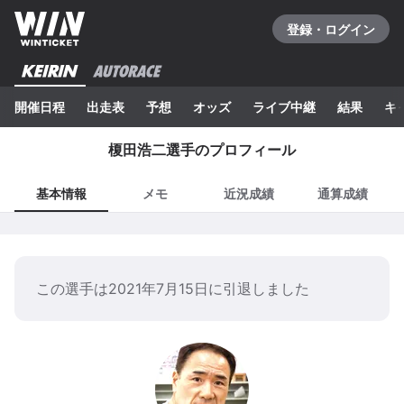
登録・ログイン
開催日程
出走表
予想
オッズ
ライブ中継
結果
キ
榎田浩二
選手のプロフィール
基本情報
メモ
近況成績
通算成績
この選手は
2021年7月15日
に引退しました