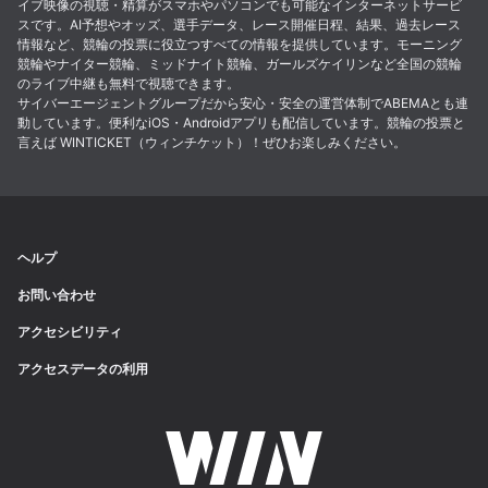
イブ映像の視聴・精算がスマホやパソコンでも可能なインターネットサービ
スです。AI予想やオッズ、選手データ、レース開催日程、結果、過去レース
情報など、競輪の投票に役立つすべての情報を提供しています。モーニング
競輪やナイター競輪、ミッドナイト競輪、ガールズケイリンなど全国の競輪
のライブ中継も無料で視聴できます。
サイバーエージェントグループだから安心・安全の運営体制でABEMAとも連
動しています。便利なiOS・Androidアプリも配信しています。競輪の投票と
言えば WINTICKET（ウィンチケット）！ぜひお楽しみください。
ヘルプ
お問い合わせ
アクセシビリティ
アクセスデータの利用