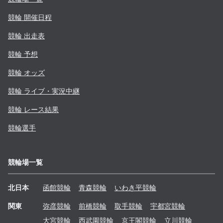
競輪 開催日程
競輪 出走表
競輪 予想
競輪 オッズ
競輪 ライブ・実況中継
競輪 レース結果
競輪選手
競輪場一覧
北日本
函館
競輪
青森
競輪
いわき平
競輪
関東
弥彦
競輪
前橋
競輪
取手
競輪
宇都宮
競輪
大宮
競輪
西武園
競輪
京王閣
競輪
立川
競輪