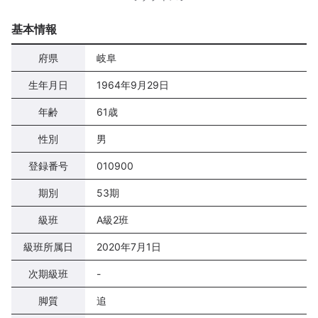
基本情報
府県
岐阜
生年月日
1964年9月29日
年齢
61歳
性別
男
登録番号
010900
期別
53期
級班
A級2班
級班所属日
2020年7月1日
次期級班
-
脚質
追