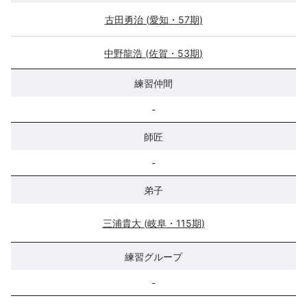
古田勇治
(
愛知
・57期
)
中野龍浩
(
佐賀
・53期
)
練習仲間
-
師匠
-
弟子
三浦貴大
(
岐阜
・115期
)
練習グループ
-