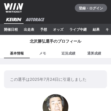
登録・ログイン
開催日程
出走表
予想
オッズ
ライブ中継
結果
キ
北沢勝弘
選手のプロフィール
基本情報
メモ
近況成績
通算成績
この選手は
2025年7月24日
に引退しました